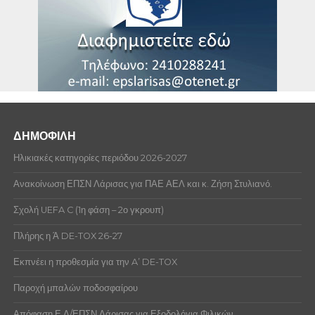
ΔΗΜΟΦΙΛΗ
Ηλικιακές κατηγορίες περιόδου 2026-2027
Ανακοίνωση ΕΠΣΝ Λάρισας για ΠΑΕ ΑΕΛ και κ. Ζήση Στυλιανό.
Σχολή UEFA C (1η φάση – 2ο γκρουπ)
Πλήρης η Ά DE-TOX 26-27
Εκπνέει η προθεσμία για την A’ DE-TOX
Παροχή μπαλών ποδοσφαίρου
Απόφαση Ε.Δ/ΕΠΣΝ Λάρισας για Εξοδολόγια Φιλικών