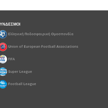
ΥΝΔΕΣΜΟΙ
Ε
λληνική
Π
οδοσφαιρική
Ο
μοσπονδία
U
nion of
E
uropean
F
ootball
A
ssociations
FIFA
S
uper
L
eague
F
ootball
L
eague