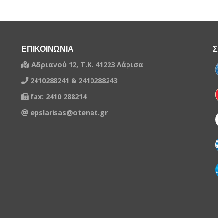
ΕΠΙΚΟΙΝΩΝΙΑ
Σ
Αδριανού 12, Τ.Κ. 41223 Λάρισα
2410288241 & 2410288243
fax: 2410 288214
epslarisas@otenet.gr