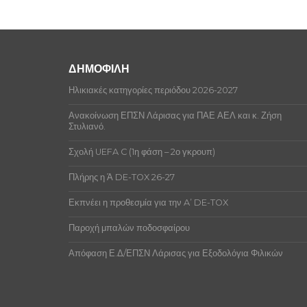
ΔΗΜΟΦΙΛΗ
Ηλικιακές κατηγορίες περιόδου 2026-2027
Ανακοίνωση ΕΠΣΝ Λάρισας για ΠΑΕ ΑΕΛ και κ. Ζήση
Στυλιανό.
Σχολή UEFA C (1η φάση – 2ο γκρουπ)
Πλήρης η Ά DE-TOX 26-27
Εκπνέει η προθεσμία για την A’ DE-TOX
Παροχή μπαλών ποδοσφαίρου
Απόφαση Ε.Δ/ΕΠΣΝ Λάρισας για Εξοδολόγια Φιλικών