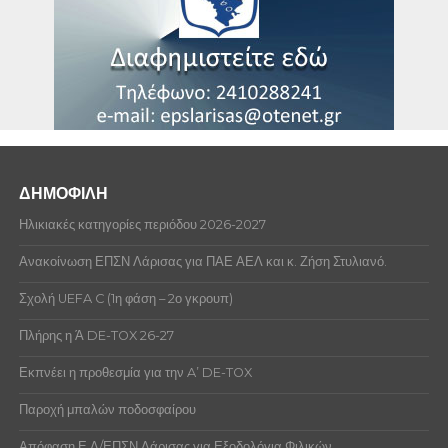
ΔΗΜΟΦΙΛΗ
Ηλικιακές κατηγορίες περιόδου 2026-2027
Ανακοίνωση ΕΠΣΝ Λάρισας για ΠΑΕ ΑΕΛ και κ. Ζήση Στυλιανό.
Σχολή UEFA C (1η φάση – 2ο γκρουπ)
Πλήρης η Ά DE-TOX 26-27
Εκπνέει η προθεσμία για την A’ DE-TOX
Παροχή μπαλών ποδοσφαίρου
Απόφαση Ε.Δ/ΕΠΣΝ Λάρισας για Εξοδολόγια Φιλικών