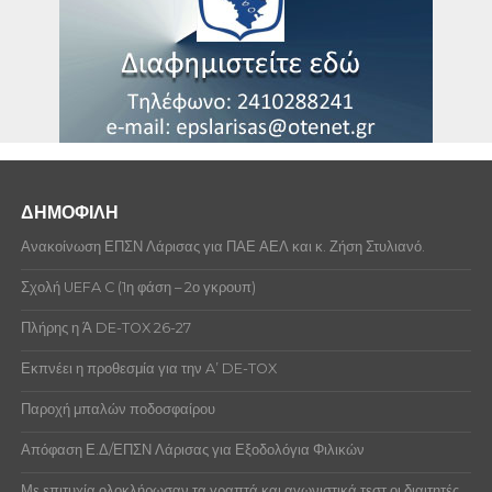
ΔΗΜΟΦΙΛΗ
Ανακοίνωση ΕΠΣΝ Λάρισας για ΠΑΕ ΑΕΛ και κ. Ζήση Στυλιανό.
Σχολή UEFA C (1η φάση – 2ο γκρουπ)
Πλήρης η Ά DE-TOX 26-27
Εκπνέει η προθεσμία για την A’ DE-TOX
Παροχή μπαλών ποδοσφαίρου
Απόφαση Ε.Δ/ΕΠΣΝ Λάρισας για Εξοδολόγια Φιλικών
Με επιτυχία ολοκλήρωσαν τα γραπτά και αγωνιστικά τεστ οι διαιτητές