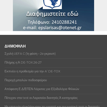
ΔΗΜΟΦΙΛΗ
Σχολή UEFA C (1η φάση – 2ο γκρουπ)
Πλήρης η Ά DE-TOX 26-27
Εκπνέει η προθεσμία για την A’ DE-TOX
Παροχή μπαλών ποδοσφαίρου
Απόφαση Ε.Δ/ΕΠΣΝ Λάρισας για Εξοδολόγια Φιλικών
Πέτυχαν στα test οι Λαρισαίοι διαιτητές Ά κατηγορίας
Με επιτυχία ολοκλήρωσαν τα γραπτά και αγωνιστικά τεστ οι διαιτητές