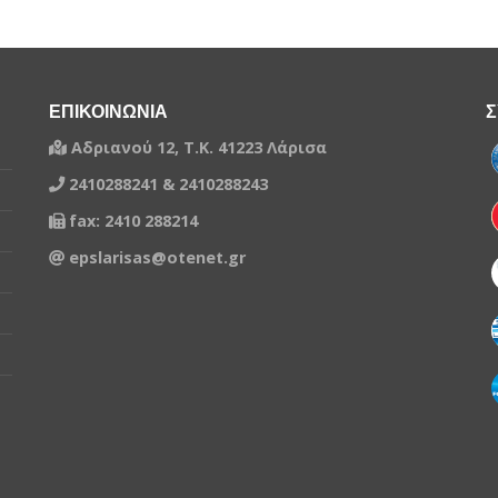
ΕΠΙΚΟΙΝΩΝΙΑ
Σ
Αδριανού 12, Τ.Κ. 41223 Λάρισα
2410288241 & 2410288243
fax: 2410 288214
epslarisas@otenet.gr