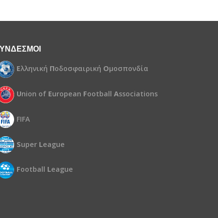
ΥΝΔΕΣΜΟΙ
Ε
λληνική
Π
οδοσφαιρική
Ο
μοσπονδία
U
nion of
E
uropean
F
ootball
A
ssociations
FIFA
S
uper
L
eague
F
ootball
L
eague