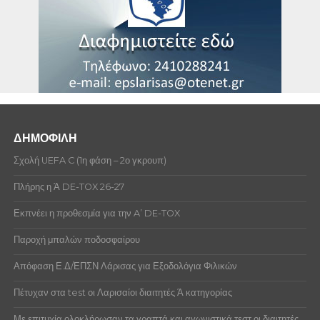
ΔΗΜΟΦΙΛΗ
Σχολή UEFA C (1η φάση – 2ο γκρουπ)
Πλήρης η Ά DE-TOX 26-27
Εκπνέει η προθεσμία για την A’ DE-TOX
Παροχή μπαλών ποδοσφαίρου
Απόφαση Ε.Δ/ΕΠΣΝ Λάρισας για Εξοδολόγια Φιλικών
Πέτυχαν στα test οι Λαρισαίοι διαιτητές Ά κατηγορίας
Με επιτυχία ολοκλήρωσαν τα γραπτά και αγωνιστικά τεστ οι διαιτητές