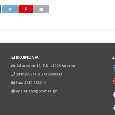
ΕΠΙΚΟΙΝΩΝΙΑ
Σ
Αδριανού 12, Τ.Κ. 41223 Λάρισα
2410288241 & 2410288243
fax: 2410 288214
epslarisas@otenet.gr