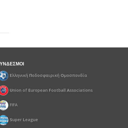
ΥΝΔΕΣΜΟΙ
Ε
λληνική
Π
οδοσφαιρική
Ο
μοσπονδία
U
nion of
E
uropean
F
ootball
A
ssociations
FIFA
S
uper
L
eague