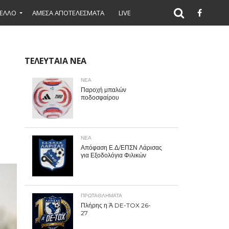
ΕΛΛΟ
ΑΜΕΣΑ ΑΠΟΤΕΛΕΣΜΑΤΑ
LIVE
ΤΕΛΕΥΤΑΙΑ ΝΕΑ
ΝΕΑ
Παροχή μπαλών
ποδοσφαίρου
ΝΕΑ
Απόφαση Ε.Δ/ΕΠΣΝ Λάρισας
για Εξοδολόγια Φιλικών
ΠΡΩΤΑΘΛΉΜΑΤΑ
Πλήρης η Ά DE-TOX 26-
27