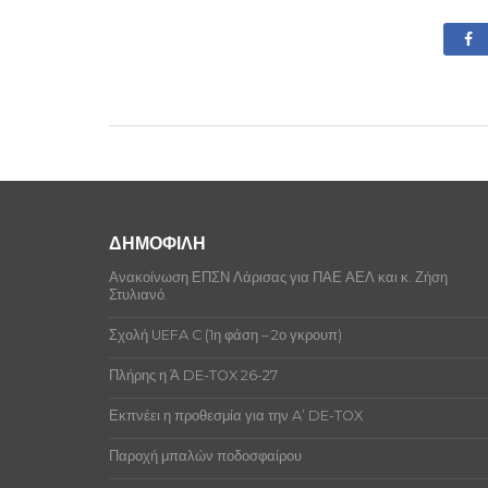
ΔΗΜΟΦΙΛΗ
Ανακοίνωση ΕΠΣΝ Λάρισας για ΠΑΕ ΑΕΛ και κ. Ζήση
Στυλιανό.
Σχολή UEFA C (1η φάση – 2ο γκρουπ)
Πλήρης η Ά DE-TOX 26-27
Εκπνέει η προθεσμία για την A’ DE-TOX
Παροχή μπαλών ποδοσφαίρου