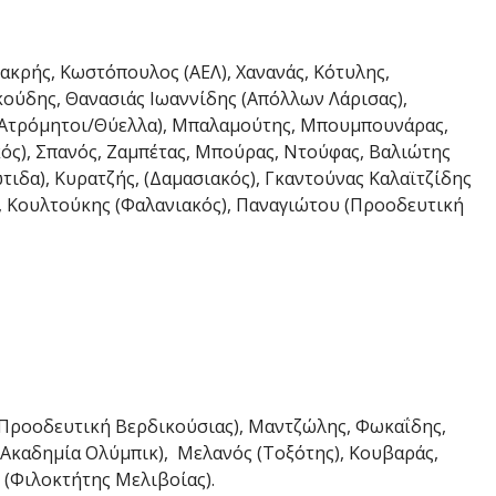
κρής, Κωστόπουλος (ΑΕΛ), Χανανάς, Κότυλης,
κούδης, Θανασιάς Ιωαννίδης (Απόλλων Λάρισας),
(Ατρόμητοι/Θύελλα), Μπαλαμούτης, Μπουμπουνάρας,
κός), Σπανός, Ζαμπέτας, Μπούρας, Ντούφας, Βαλιώτης
τιδα), Κυρατζής, (Δαμασιακός), Γκαντούνας Καλαϊτζίδης
), Κουλτούκης (Φαλανιακός), Παναγιώτου (Προοδευτική
(Προοδευτική Βερδικούσιας), Μαντζώλης, Φωκαΐδης,
(Ακαδημία Ολύμπικ), Μελανός (Τοξότης), Κουβαράς,
 (Φιλοκτήτης Μελιβοίας).