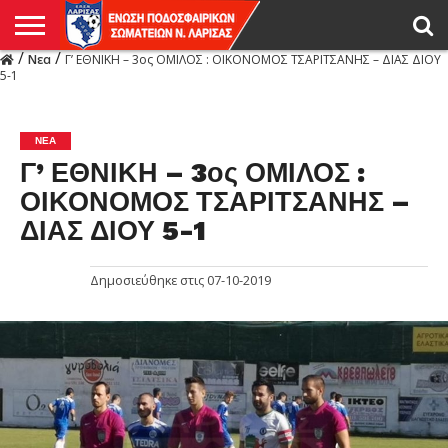
/
/
Νεα
Γ’ ΕΘΝΙΚΗ – 3ος ΟΜΙΛΟΣ : ΟΙΚΟΝΟΜΟΣ ΤΣΑΡΙΤΣΑΝΗΣ – ΔΙΑΣ ΔΙΟΥ
Η
5-1
ΕΝΩΣΗ
ΑΓΩΝΙΣΤΙΚΑ
ΜΙΚΤΉ
ΔΙΑΙΤΗΣΙΑ
ΠΡΩΤΑΘΛΗΜΑΤΑ
ΥΠΟΔΟΜΕΣ
ΚΥΠΕΛΛΟ
ΑΜΕΣΑ
LIVE
ΝΕΑ
ΠΡΩΤΑΘΛΗΜΑΤΑ
ΚΥΠΕΛΛΟ
ΥΠΟΔΟΜΕΣ
ΠΕΙΘΑΡΧΙΚΟ
ΜΙΚΤΗ
ΠΑΡΑΤΗΡΗΤΕΣ
ΠΡΟΠΟΝΗΤΕΣ
ΔΙΑΙΤΗΤΕΣ
VIDEO
ΓΕΝΙΚΑ
ΑΦΙΕΡΩΜΑΤΑ
ΕΚΔΗΛΩΣΕΙΣ
ΕΠΙΚΟΙΝΩΝΙΑ
ΑΠΟΤΕΛΕΣΜΑΤΑ
ΛΑΡΙΣΑΣ
ΝΕΑ
Γ’ ΕΘΝΙΚΗ – 3ος ΟΜΙΛΟΣ :
ΟΙΚΟΝΟΜΟΣ ΤΣΑΡΙΤΣΑΝΗΣ –
ΔΙΑΣ ΔΙΟΥ 5-1
Δημοσιεύθηκε στις
07-10-2019