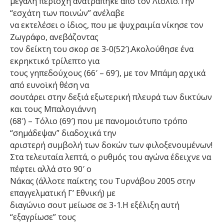
μεγάλη περιοχή ανατράπηκε από τον Λιόλιο.Την
“εσχάτη των ποινών” ανέλαβε
να εκτελέσει ο ίδιος, που με ψυχραιμία νίκησε τον
Ζωγράφο, ανεβάζοντας
τον δείκτη του σκορ σε 3-0(52′).Ακολούθησε ένα
εκρηκτικό τρίλεπτο για
τους γηπεδούχους (66′ – 69′), με τον Μπάμη αρχικά
από ευνοϊκή θέση να
σουτάρει στην δεξιά εξωτερική πλευρά των δικτύων
και τους Μπαλογιάννη
(68′) – Τόλιο (69′) που με πανομοιότυπο τρόπο
“σημάδεψαν” διαδοχικά την
αριστερή συμβολή των δοκών των φιλοξενουμένων!
Στα τελευταία λεπτά, ο ρυθμός του αγώνα έδειχνε να
πέφτει αλλά στο 90′ ο
Νάκας (άλλοτε παίκτης του Τυρνάβου 2005 στην
επαγγελματική Γ’ Εθνική) με
διαγώνιο σουτ μείωσε σε 3-1.Η εξέλιξη αυτή
“εξαγρίωσε” τους