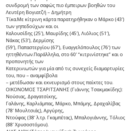
συνδρομή των σαφώς πιο έμπειρων βοηθών του
Λευτέρη Βογιατζή – Δημήτρη
Τίκα.Με κίτρινη κάρτα παρατηρήθηκαν ο Μάρκο (43′)
των γηπεδούχων και οι
Καλουσίδης (25′), Μαυρίδης (45′), Λιόλιος (51′),
Νάκας (53′), Δερμίσης
(59′), Παπαστεργίου (67′), Ευαγγελόπουλος (76′) των
ηττηθέντων.Παράλληλα, στο 60′ “κιτρινίστηκε” και ο
προπονητής των
Κατερινιωτών για μία από τις συνεχείς διαμαρτυρίες
του, που – αναμφίβολα
– μετέδωσαν και εκνευρισμό στους παίκτες του.
ΟΙΚΟΝΟΜΟΣ ΤΣΑΡΙΤΣΑΝΗΣ (Γιάννης Τσακμακίδης):
Νούσιας, Δραγατσίκης,
Γαλάνης, Καρλιάμπας, Μάρκο, Μπάμης, Δραχαλίβας
(78′ Μουλτσιάς), Αργύρης,
Ντούφας (38′ λ.τρ. Γκαμπέτας), Μπαλογιάννης, Τόλιος
(88′ Χρυσοστόμου).