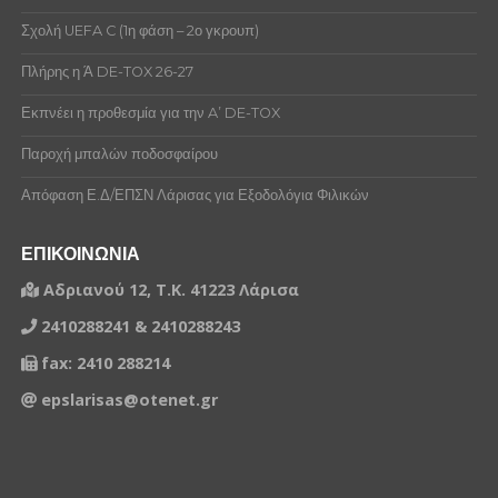
Σχολή UEFA C (1η φάση – 2ο γκρουπ)
Πλήρης η Ά DE-TOX 26-27
Εκπνέει η προθεσμία για την A’ DE-TOX
Παροχή μπαλών ποδοσφαίρου
Απόφαση Ε.Δ/ΕΠΣΝ Λάρισας για Εξοδολόγια Φιλικών
ΕΠΙΚΟΙΝΩΝΙΑ
Αδριανού 12, Τ.Κ. 41223 Λάρισα
2410288241 & 2410288243
fax: 2410 288214
epslarisas@otenet.gr