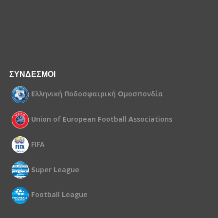
ΣΥΝΔΕΣΜΟΙ
Ε
λληνική
Π
οδοσφαιρική
Ο
μοσπονδία
U
nion of
E
uropean
F
ootball
A
ssociations
FIFA
S
uper
L
eague
F
ootball
L
eague