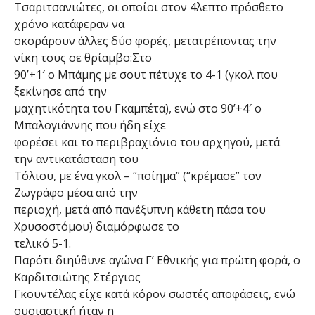
Τσαριτσανιώτες, οι οποίοι στον 4λεπτο πρόσθετο
χρόνο κατάφεραν να
σκοράρουν άλλες δύο φορές, μετατρέποντας την
νίκη τους σε θρίαμβο:Στο
90’+1′ ο Μπάμης με σουτ πέτυχε το 4-1 (γκολ που
ξεκίνησε από την
μαχητικότητα του Γκαμπέτα), ενώ στο 90’+4′ ο
Μπαλογιάννης που ήδη είχε
φορέσει και το περιβραχιόνιο του αρχηγού, μετά
την αντικατάσταση του
Τόλιου, με ένα γκολ – “ποίημα” (“κρέμασε” τον
Ζωγράφο μέσα από την
περιοχή, μετά από πανέξυπνη κάθετη πάσα του
Χρυσοστόμου) διαμόρφωσε το
τελικό 5-1.
Παρότι διηύθυνε αγώνα Γ’ Εθνικής για πρώτη φορά, ο
Καρδιτσιώτης Στέργιος
Γκουντέλας είχε κατά κόρον σωστές αποφάσεις, ενώ
ουσιαστική ήταν η