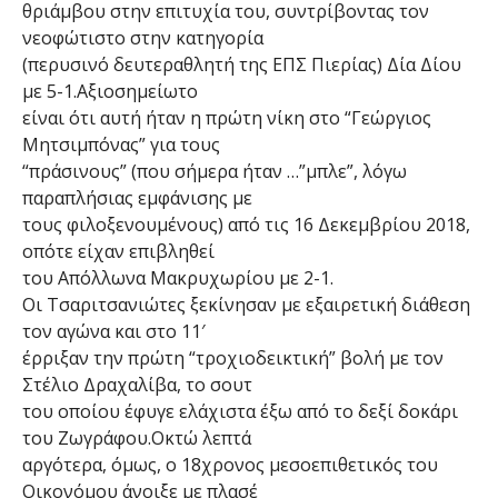
θριάμβου στην επιτυχία του, συντρίβοντας τον
νεοφώτιστο στην κατηγορία
(περυσινό δευτεραθλητή της ΕΠΣ Πιερίας) Δία Δίου
με 5-1.Αξιοσημείωτο
είναι ότι αυτή ήταν η πρώτη νίκη στο “Γεώργιος
Μητσιμπόνας” για τους
“πράσινους” (που σήμερα ήταν …”μπλε”, λόγω
παραπλήσιας εμφάνισης με
τους φιλοξενουμένους) από τις 16 Δεκεμβρίου 2018,
οπότε είχαν επιβληθεί
του Απόλλωνα Μακρυχωρίου με 2-1.
Οι Τσαριτσανιώτες ξεκίνησαν με εξαιρετική διάθεση
τον αγώνα και στο 11′
έρριξαν την πρώτη “τροχιοδεικτική” βολή με τον
Στέλιο Δραχαλίβα, το σουτ
του οποίου έφυγε ελάχιστα έξω από το δεξί δοκάρι
του Ζωγράφου.Οκτώ λεπτά
αργότερα, όμως, ο 18χρονος μεσοεπιθετικός του
Οικονόμου άνοιξε με πλασέ