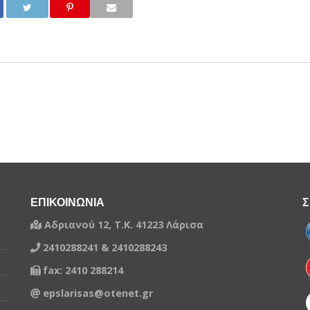
ΕΠΙΚΟΙΝΩΝΙΑ
Σ
Αδριανού 12, Τ.Κ. 41223 Λάρισα
2410288241 & 2410288243
fax: 2410 288214
epslarisas@otenet.gr