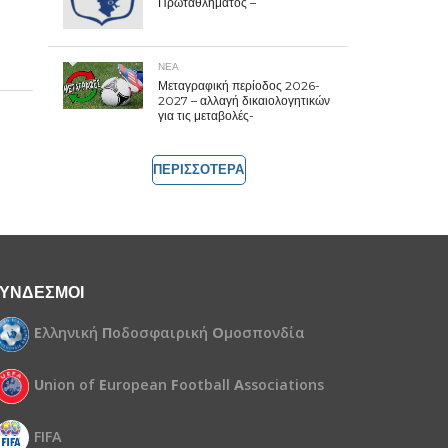
Πρωταθλήματος –
ΝΕΑ
Μεταγραφική περίοδος 2026-
2027 – αλλαγή δικαιολογητικών
για τις μεταβολές-
ΠΕΡΙΣΣΟΤΕΡΑ
ΥΝΔΕΣΜΟΙ
Ε
λληνική
Π
οδοσφαιρική
Ο
μοσπονδία
U
nion of
E
uropean
F
ootball
A
ssociations
FIFA