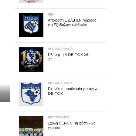
ΝΕΑ
Απόφαση Ε.Δ/ΕΠΣΝ Λάρισας
για Εξοδολόγια Φιλικών
ΠΡΩΤΑΘΛΉΜΑΤΑ
Πλήρης η Ά DE-TOX 26-
27
ΠΡΩΤΑΘΛΉΜΑΤΑ
Εκπνέει η προθεσμία για την A’
DE-TOX
ΠΡΟΠΟΝΗΤΈΣ
Σχολή UEFA C (1η φάση – 2ο
γκρουπ)