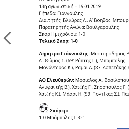
13η αγωνιστική – 19.01.2019
Γήπεδο: Γιάννουλης
Διαιτητής: Βλιώρας Λ., Α’ Βοηθός: Μπου
Παρατηρητής Αγώνα: Βουλγαρούλης
Σκορ Ημιχρόνου: 1-0
Τελικό Σκορ: 1-0
Δήμητρα Γιάννουλης:
Μαστοροδήμος Β.,
Λ., Θώμος Σ. (69′ Ράπτης Γ.), Μπάμπαλης 
Μονάντερος Κ.), Ραμάϊ Α. (87′ Ασπετάκης 
ΑΟ Ελευθερών:
Μόσιαλος Α., Βασιλόπουλ
Ανυφαντής Β.), Χατζής Γ., Ζησόπουλος Γ. (
Χατζής Κ.), Μάσρι Η. (53′ Ποντίκας Σ.), Πα
Σκόρερ:
1-0 Μπάμπαλης Ι. 32′