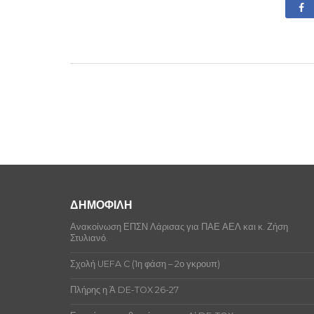
ΔΗΜΟΦΙΛΗ
Ανακοίνωση ΕΠΣΝ Λάρισας για ΠΑΕ ΑΕΛ και κ. Ζήση
Στυλιανό.
Σχολή UEFA C (1η φάση – 2ο γκρουπ)
Πλήρης η Ά DE-TOX 26-27