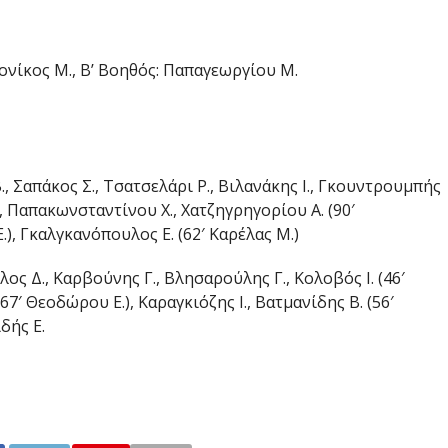
ρονίκος Μ., Β’ Bοηθός: Παπαγεωργίου Μ.
 Σαπάκος Σ., Τσατσελάρι Ρ., Βιλανάκης Ι., Γκουντρουμπής
Ι., Παπακωνσταντίνου Χ., Χατζηγρηγορίου Α. (90′
Ε.), Γκαλγκανόπουλος Ε. (62′ Καρέλας Μ.)
ος Δ., Καρβούνης Γ., Βλησαρούλης Γ., Κολοβός Ι. (46′
67′ Θεοδώρου Ε.), Καραγκιόζης Ι., Βατμανίδης Β. (56′
ιδής Ε.