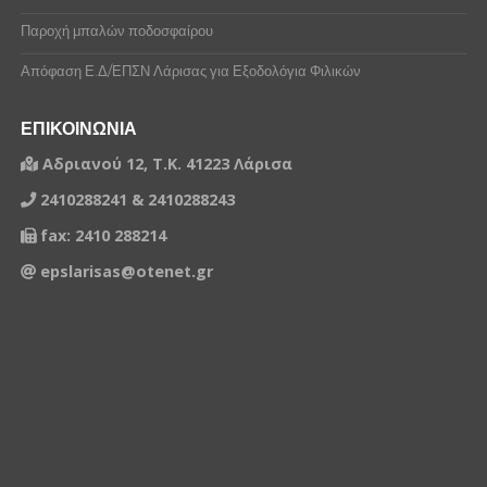
Παροχή μπαλών ποδοσφαίρου
Απόφαση Ε.Δ/ΕΠΣΝ Λάρισας για Εξοδολόγια Φιλικών
ΕΠΙΚΟΙΝΩΝΙΑ
Αδριανού 12, Τ.Κ. 41223 Λάρισα
2410288241 & 2410288243
fax: 2410 288214
epslarisas@otenet.gr