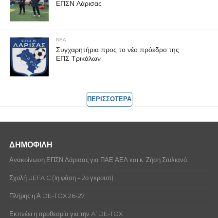
ΕΠΣΝ Λάρισας
ΝΕΑ
Συγχαρητήρια προς το νέο πρόεδρο της
ΕΠΣ Τρικάλων
ΠΕΡΙΣΣΟΤΕΡΑ
ΔΗΜΟΦΙΛΗ
Ανακοίνωση ΕΠΣΝ Λάρισας για ΠΑΕ ΑΕΛ και κ. Ζήση Στυλιανό.
Σχολή UEFA C (1η φάση – 2ο γκρουπ)
Πλήρης η Ά DE-TOX 26-27
Εκπνέει η προθεσμία για την A’ DE-TOX