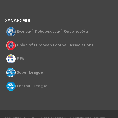
ΣΥΝΔΕΣΜΟΙ
Ε
λληνική
Π
οδοσφαιρική
Ο
μοσπονδία
U
nion of
E
uropean
F
ootball
A
ssociations
FIFA
S
uper
L
eague
F
ootball
L
eague
Copyright © 2015-2019 Ένωση Ποδοσφαιρικών Σωματείων Ν. Λάρισας