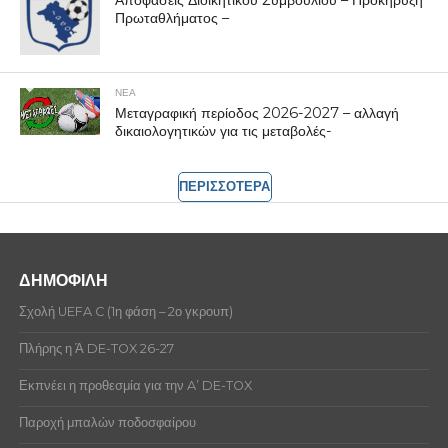
Πρωταθλήματος –
ΝΕΑ
Μεταγραφική περίοδος 2026-2027 – αλλαγή
δικαιολογητικών για τις μεταβολές-
ΠΕΡΙΣΣΟΤΕΡΑ
ΔΗΜΟΦΙΛΗ
Σχολή UEFA C (1η φάση – 2ο γκρουπ)
Πλήρης η Ά DE-TOX 26-27
Εκπνέει η προθεσμία για την A’ DE-TOX
Παροχή μπαλών ποδοσφαίρου