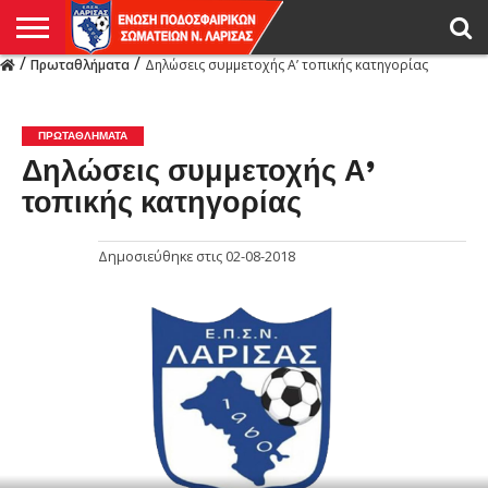
/
/
Πρωταθλήματα
Δηλώσεις συμμετοχής Α’ τοπικής κατηγορίας
Η
ΕΝΩΣΗ
ΑΓΩΝΙΣΤΙΚΑ
ΜΙΚΤΉ
ΔΙΑΙΤΗΣΙΑ
ΠΡΩΤΑΘΛΗΜΑΤΑ
ΥΠΟΔΟΜΕΣ
ΚΥΠΕΛΛΟ
ΑΜΕΣΑ
LIVE
ΝΕΑ
ΠΡΩΤΑΘΛΗΜΑΤΑ
ΚΥΠΕΛΛΟ
ΥΠΟΔΟΜΕΣ
ΠΕΙΘΑΡΧΙΚΟ
ΜΙΚΤΗ
ΠΑΡΑΤΗΡΗΤΕΣ
ΠΡΟΠΟΝΗΤΕΣ
ΔΙΑΙΤΗΤΕΣ
VIDEO
ΓΕΝΙΚΑ
ΑΦΙΕΡΩΜΑΤΑ
ΕΚΔΗΛΩΣΕΙΣ
ΕΠΙΚΟΙΝΩΝΙΑ
ΑΠΟΤΕΛΕΣΜΑΤΑ
ΛΑΡΙΣΑΣ
ΠΡΩΤΑΘΛΉΜΑΤΑ
Δηλώσεις συμμετοχής Α’
τοπικής κατηγορίας
Δημοσιεύθηκε στις
02-08-2018