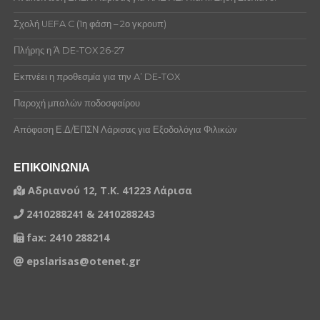
Σχολή UEFA C (1η φάση – 2ο γκρουπ)
Πλήρης η Ά DE-TOX 26-27
Εκπνέει η προθεσμία για την A’ DE-TOX
Παροχή μπαλών ποδοσφαίρου
Απόφαση Ε.Δ/ΕΠΣΝ Λάρισας για Εξοδολόγια Φιλικών
ΕΠΙΚΟΙΝΩΝΙΑ
Αδριανού 12, Τ.Κ. 41223 Λάρισα
2410288241 & 2410288243
fax: 2410 288214
epslarisas@otenet.gr