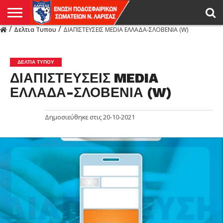
/
/
Δελτια Τυπου
ΔΙΑΠΙΣΤΕΥΣΕΙΣ MEDIA ΕΛΛΑΔΑ-ΣΛΟΒΕΝΙΑ (W)
Η
ΕΝΩΣΗ
ΑΓΩΝΙΣΤΙΚΑ
ΜΙΚΤΉ
ΔΙΑΙΤΗΣΙΑ
ΠΡΩΤΑΘΛΗΜΑΤΑ
ΥΠΟΔΟΜΕΣ
ΚΥΠΕΛΛΟ
ΑΜΕΣΑ
LIVE
ΝΕΑ
ΠΡΩΤΑΘΛΗΜΑΤΑ
ΚΥΠΕΛΛΟ
ΥΠΟΔΟΜΕΣ
ΠΕΙΘΑΡΧΙΚΟ
ΜΙΚΤΗ
ΠΑΡΑΤΗΡΗΤΕΣ
ΠΡΟΠΟΝΗΤΕΣ
ΔΙΑΙΤΗΤΕΣ
VIDEO
ΓΕΝΙΚΑ
ΑΦΙΕΡΩΜΑΤΑ
ΕΚΔΗΛΩΣΕΙΣ
ΕΠΙΚΟΙΝΩΝΙΑ
ΑΠΟΤΕΛΕΣΜΑΤΑ
ΛΑΡΙΣΑΣ
ΔΕΛΤΙΑ ΤΥΠΟΥ
ΔΙΑΠΙΣΤΕΥΣΕΙΣ MEDIA
ΕΛΛΑΔΑ-ΣΛΟΒΕΝΙΑ (W)
Δημοσιεύθηκε στις
20-10-2021