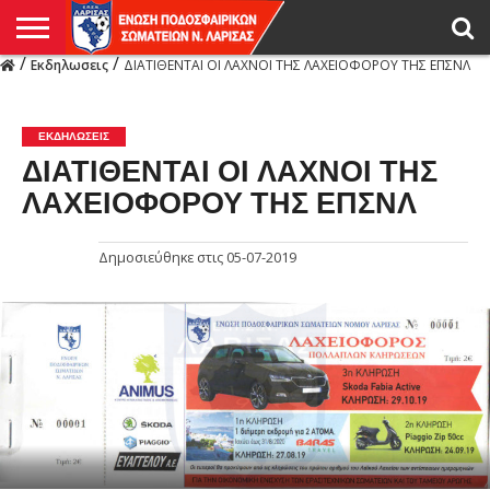
/
/
Εκδηλωσεις
ΔΙΑΤΙΘΕΝΤΑΙ ΟΙ ΛΑΧΝΟΙ ΤΗΣ ΛΑΧΕΙΟΦΟΡΟΥ ΤΗΣ ΕΠΣΝΛ
Η
ΕΝΩΣΗ
ΑΓΩΝΙΣΤΙΚΑ
ΜΙΚΤΉ
ΔΙΑΙΤΗΣΙΑ
ΠΡΩΤΑΘΛΗΜΑΤΑ
ΥΠΟΔΟΜΕΣ
ΚΥΠΕΛΛΟ
ΑΜΕΣΑ
LIVE
ΝΕΑ
ΠΡΩΤΑΘΛΗΜΑΤΑ
ΚΥΠΕΛΛΟ
ΥΠΟΔΟΜΕΣ
ΠΕΙΘΑΡΧΙΚΟ
ΜΙΚΤΗ
ΠΑΡΑΤΗΡΗΤΕΣ
ΠΡΟΠΟΝΗΤΕΣ
ΔΙΑΙΤΗΤΕΣ
VIDEO
ΓΕΝΙΚΑ
ΑΦΙΕΡΩΜΑΤΑ
ΕΚΔΗΛΩΣΕΙΣ
ΕΠΙΚΟΙΝΩΝΙΑ
ΑΠΟΤΕΛΕΣΜΑΤΑ
ΛΑΡΙΣΑΣ
ΕΚΔΗΛΩΣΕΙΣ
ΔΙΑΤΙΘΕΝΤΑΙ ΟΙ ΛΑΧΝΟΙ ΤΗΣ
ΛΑΧΕΙΟΦΟΡΟΥ ΤΗΣ ΕΠΣΝΛ
Δημοσιεύθηκε στις
05-07-2019