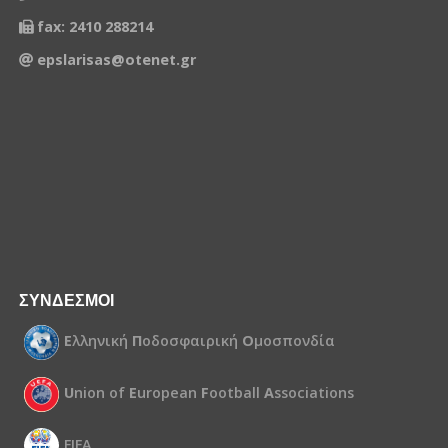
fax: 2410 288214
epslarisas@otenet.gr
ΣΥΝΔΕΣΜΟΙ
Ε
λληνική
Π
οδοσφαιρική
Ο
μοσπονδία
U
nion of
E
uropean
F
ootball
A
ssociations
FIFA