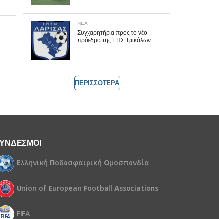
ΝΕΑ
Συγχαρητήρια προς το νέο
πρόεδρο της ΕΠΣ Τρικάλων
ΠΕΡΙΣΣΟΤΕΡΑ
ΥΝΔΕΣΜΟΙ
Ε
λληνική
Π
οδοσφαιρική
Ο
μοσπονδία
U
nion of
E
uropean
F
ootball
A
ssociations
FIFA