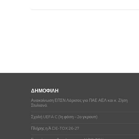
ΔΗΜΟΦΙΛΗ
Ανακοίνωση ΕΠΣΝ Λάρισας για ΠΑΕ ΑΕΛ και κ. Ζήση
Στυλιανό.
Σχολή UEFA C (1η φάση – 2ο γκρουπ)
Πλήρης η Ά DE-TOX 26-27