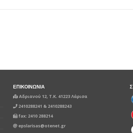
ΕΠΙΚΟΙΝΩΝΙΑ
Σ
Αδριανού 12, Τ.Κ. 41223 Λάρισα
2410288241 & 2410288243
fax: 2410 288214
epslarisas@otenet.gr