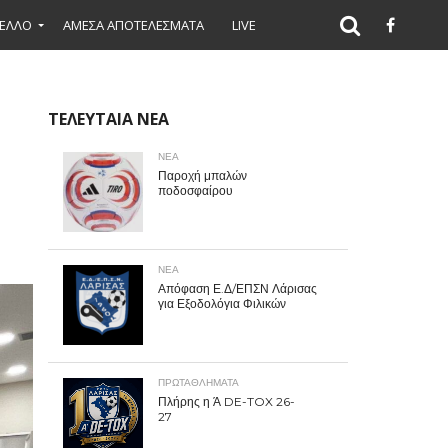
ΕΛΛΟ
ΑΜΕΣΑ ΑΠΟΤΕΛΕΣΜΑΤΑ
LIVE
ΤΕΛΕΥΤΑΙΑ ΝΕΑ
ΝΕΑ
Παροχή μπαλών
ποδοσφαίρου
ΝΕΑ
Απόφαση Ε.Δ/ΕΠΣΝ Λάρισας
για Εξοδολόγια Φιλικών
ΠΡΩΤΑΘΛΉΜΑΤΑ
Πλήρης η Ά DE-TOX 26-
27