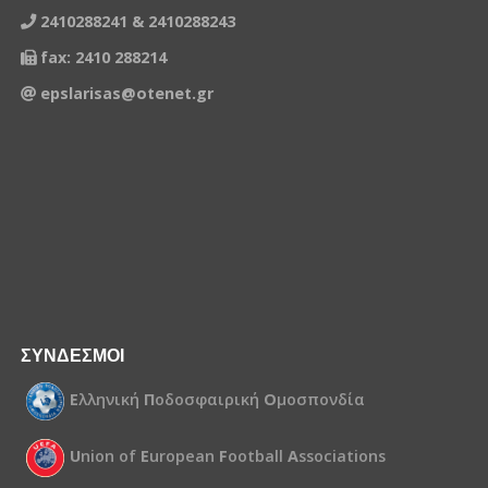
2410288241 & 2410288243
fax: 2410 288214
epslarisas@otenet.gr
ΣΥΝΔΕΣΜΟΙ
Ε
λληνική
Π
οδοσφαιρική
Ο
μοσπονδία
U
nion of
E
uropean
F
ootball
A
ssociations