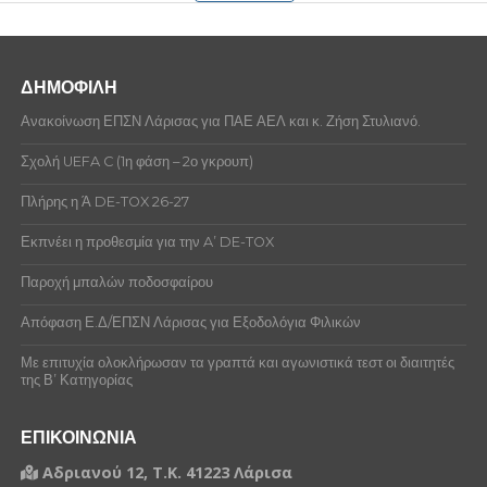
ΔΗΜΟΦΙΛΗ
Ανακοίνωση ΕΠΣΝ Λάρισας για ΠΑΕ ΑΕΛ και κ. Ζήση Στυλιανό.
Σχολή UEFA C (1η φάση – 2ο γκρουπ)
Πλήρης η Ά DE-TOX 26-27
Εκπνέει η προθεσμία για την A’ DE-TOX
Παροχή μπαλών ποδοσφαίρου
Απόφαση Ε.Δ/ΕΠΣΝ Λάρισας για Εξοδολόγια Φιλικών
Με επιτυχία ολοκλήρωσαν τα γραπτά και αγωνιστικά τεστ οι διαιτητές
της Β’ Κατηγορίας
ΕΠΙΚΟΙΝΩΝΙΑ
Αδριανού 12, Τ.Κ. 41223 Λάρισα