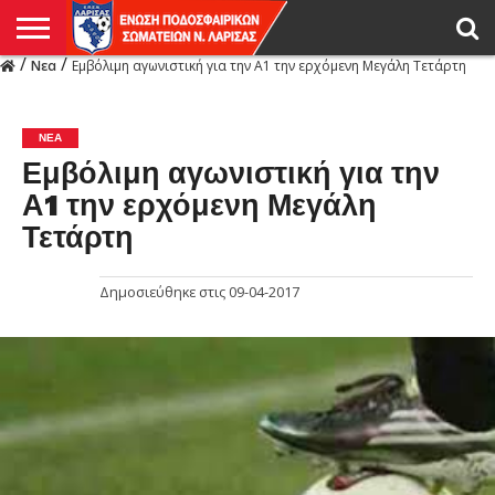
/
/
Νεα
Εμβόλιμη αγωνιστική για την Α1 την ερχόμενη Μεγάλη Τετάρτη
Η
ΕΝΩΣΗ
ΑΓΩΝΙΣΤΙΚΑ
ΜΙΚΤΉ
ΔΙΑΙΤΗΣΙΑ
ΠΡΩΤΑΘΛΗΜΑΤΑ
ΥΠΟΔΟΜΕΣ
ΚΥΠΕΛΛΟ
ΑΜΕΣΑ
LIVE
ΝΕΑ
ΠΡΩΤΑΘΛΗΜΑΤΑ
ΚΥΠΕΛΛΟ
ΥΠΟΔΟΜΕΣ
ΠΕΙΘΑΡΧΙΚΟ
ΜΙΚΤΗ
ΠΑΡΑΤΗΡΗΤΕΣ
ΠΡΟΠΟΝΗΤΕΣ
ΔΙΑΙΤΗΤΕΣ
VIDEO
ΓΕΝΙΚΑ
ΑΦΙΕΡΩΜΑΤΑ
ΕΚΔΗΛΩΣΕΙΣ
ΕΠΙΚΟΙΝΩΝΙΑ
ΑΠΟΤΕΛΕΣΜΑΤΑ
ΛΑΡΙΣΑΣ
ΝΕΑ
Εμβόλιμη αγωνιστική για την
Α1 την ερχόμενη Μεγάλη
Τετάρτη
Δημοσιεύθηκε στις
09-04-2017