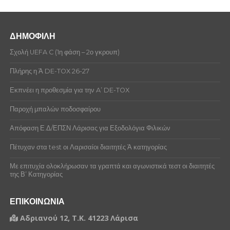
ΔΗΜΟΦΙΛΗ
Σχολή UEFA C (1η φάση – 2ο γκρουπ)
Πλήρης η Ά DE-TOX 26-27
Εκπνέει η προθεσμία για την A’ DE-TOX
Παροχή μπαλών ποδοσφαίρου
Απόφαση Ε.Δ/ΕΠΣΝ Λάρισας για Εξοδολόγια Φιλικών
Πέτυχαν στα test οι Λαρισαίοι διαιτητές Ά κατηγορίας
Με επιτυχία ολοκλήρωσαν τα γραπτά και αγωνιστικά τεστ οι διαιτητές
της Β’ Κατηγορίας
ΕΠΙΚΟΙΝΩΝΙΑ
Αδριανού 12, Τ.Κ. 41223 Λάρισα