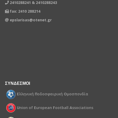
2410288241 & 2410288243
fax: 2410 288214
epslarisas@otenet.gr
ΣΥΝΔΕΣΜΟΙ
Ε
λληνική
Π
οδοσφαιρική
Ο
μοσπονδία
U
nion of
E
uropean
F
ootball
A
ssociations