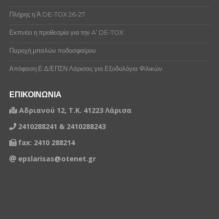
Πλήρης η Ά DE-TOX 26-27
Εκπνέει η προθεσμία για την A’ DE-TOX
Παροχή μπαλών ποδοσφαίρου
Απόφαση Ε.Δ/ΕΠΣΝ Λάρισας για Εξοδολόγια Φιλικών
ΕΠΙΚΟΙΝΩΝΙΑ
Αδριανού 12, Τ.Κ. 41223 Λάρισα
2410288241 & 2410288243
fax: 2410 288214
epslarisas@otenet.gr