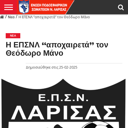
/
/
Νεα
Η ΕΠΣΝΛ “αποχαιρετά” τον Θεόδωρο Μάνο
Η
ΕΝΩΣΗ
ΑΓΩΝΙΣΤΙΚΑ
ΜΙΚΤΉ
ΔΙΑΙΤΗΣΙΑ
ΠΡΩΤΑΘΛΗΜΑΤΑ
ΥΠΟΔΟΜΕΣ
ΚΥΠΕΛΛΟ
ΑΜΕΣΑ
LIVE
ΝΕΑ
ΠΡΩΤΑΘΛΗΜΑΤΑ
ΚΥΠΕΛΛΟ
ΥΠΟΔΟΜΕΣ
ΠΕΙΘΑΡΧΙΚΟ
ΜΙΚΤΗ
ΠΑΡΑΤΗΡΗΤΕΣ
ΠΡΟΠΟΝΗΤΕΣ
ΔΙΑΙΤΗΤΕΣ
VIDEO
ΓΕΝΙΚΑ
ΑΦΙΕΡΩΜΑΤΑ
ΕΚΔΗΛΩΣΕΙΣ
ΕΠΙΚΟΙΝΩΝΙΑ
ΑΠΟΤΕΛΕΣΜΑΤΑ
ΛΑΡΙΣΑΣ
ΝΕΑ
Η ΕΠΣΝΛ “αποχαιρετά” τον
Θεόδωρο Μάνο
Δημοσιεύθηκε στις
25-02-2025