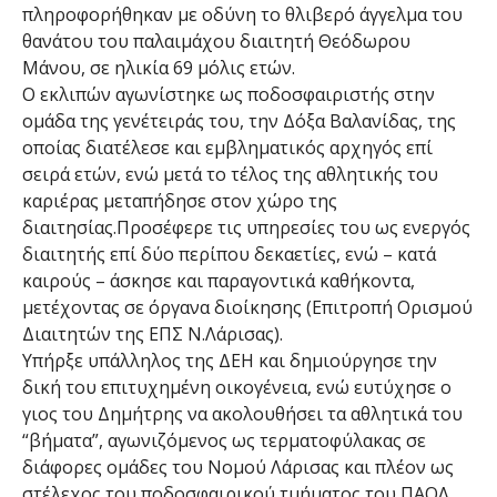
πληροφορήθηκαν με οδύνη το θλιβερό άγγελμα του
θανάτου του παλαιμάχου διαιτητή Θεόδωρου
Μάνου, σε ηλικία 69 μόλις ετών.
Ο εκλιπών αγωνίστηκε ως ποδοσφαιριστής στην
ομάδα της γενέτειράς του, την Δόξα Βαλανίδας, της
οποίας διατέλεσε και εμβληματικός αρχηγός επί
σειρά ετών, ενώ μετά το τέλος της αθλητικής του
καριέρας μεταπήδησε στον χώρο της
διαιτησίας.Προσέφερε τις υπηρεσίες του ως ενεργός
διαιτητής επί δύο περίπου δεκαετίες, ενώ – κατά
καιρούς – άσκησε και παραγοντικά καθήκοντα,
μετέχοντας σε όργανα διοίκησης (Επιτροπή Ορισμού
Διαιτητών της ΕΠΣ Ν.Λάρισας).
Υπήρξε υπάλληλος της ΔΕΗ και δημιούργησε την
δική του επιτυχημένη οικογένεια, ενώ ευτύχησε ο
γιος του Δημήτρης να ακολουθήσει τα αθλητικά του
“βήματα”, αγωνιζόμενος ως τερματοφύλακας σε
διάφορες ομάδες του Νομού Λάρισας και πλέον ως
στέλεχος του ποδοσφαιρικού τμήματος του ΠΑΟΛ