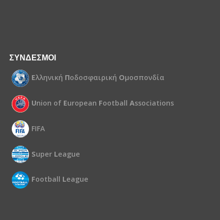
ΣΥΝΔΕΣΜΟΙ
Ε
λληνική
Π
οδοσφαιρική
Ο
μοσπονδία
U
nion of
E
uropean
F
ootball
A
ssociations
FIFA
S
uper
L
eague
F
ootball
L
eague