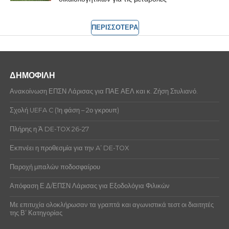
ΠΕΡΙΣΣΟΤΕΡΑ
ΔΗΜΟΦΙΛΗ
Ανακοίνωση ΕΠΣΝ Λάρισας για ΠΑΕ ΑΕΛ και κ. Ζήση Στυλιανό.
Σχολή UEFA C (1η φάση – 2ο γκρουπ)
Πλήρης η Ά DE-TOX 26-27
Εκπνέει η προθεσμία για την A’ DE-TOX
Παροχή μπαλών ποδοσφαίρου
Απόφαση Ε.Δ/ΕΠΣΝ Λάρισας για Εξοδολόγια Φιλικών
Με επιτυχία ολοκλήρωσαν τα γραπτά και αγωνιστικά τεστ οι διαιτητές
της Β’ Κατηγορίας