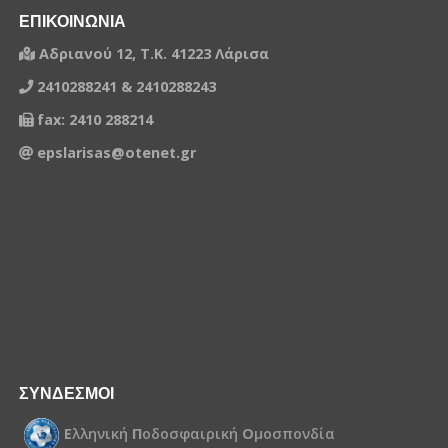
ΕΠΙΚΟΙΝΩΝΙΑ
Αδριανού 12, Τ.Κ. 41223 Λάρισα
2410288241 & 2410288243
fax: 2410 288214
epslarisas@otenet.gr
ΣΥΝΔΕΣΜΟΙ
Ε
λληνική
Π
οδοσφαιρική
Ο
μοσπονδία