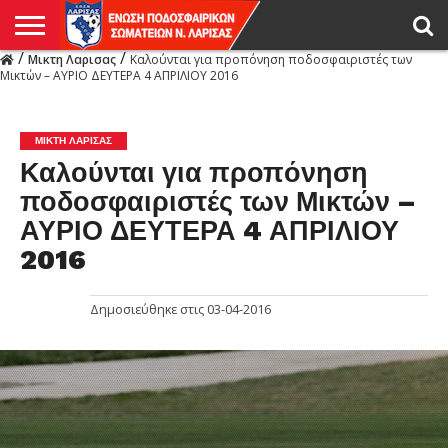
/
/
Μικτη Λαρισας
Καλούνται για προπόνηση ποδοσφαιριστές των
Η
Μικτών – ΑΥΡΙΟ ΔΕΥΤΕΡΑ 4 ΑΠΡΙΛΙΟΥ 2016
ΕΝΩΣΗ
ΑΓΩΝΙΣΤΙΚΑ
ΜΙΚΤΉ
ΔΙΑΙΤΗΣΙΑ
ΠΡΩΤΑΘΛΗΜΑΤΑ
ΥΠΟΔΟΜΕΣ
ΚΥΠΕΛΛΟ
ΑΜΕΣΑ
LIVE
ΝΕΑ
ΠΡΩΤΑΘΛΗΜΑΤΑ
ΚΥΠΕΛΛΟ
ΥΠΟΔΟΜΕΣ
ΠΕΙΘΑΡΧΙΚΟ
ΜΙΚΤΗ
ΠΑΡΑΤΗΡΗΤΕΣ
ΠΡΟΠΟΝΗΤΕΣ
ΔΙΑΙΤΗΤΕΣ
VIDEO
ΓΕΝΙΚΑ
ΑΦΙΕΡΩΜΑΤΑ
ΕΚΔΗΛΩΣΕΙΣ
ΕΠΙΚΟΙΝΩΝΙΑ
ΑΠΟΤΕΛΕΣΜΑΤΑ
ΛΑΡΙΣΑΣ
ΜΙΚΤΗ ΛΑΡΙΣΑΣ
Καλούνται για προπόνηση
ποδοσφαιριστές των Μικτών –
ΑΥΡΙΟ ΔΕΥΤΕΡΑ 4 ΑΠΡΙΛΙΟΥ
2016
Δημοσιεύθηκε στις
03-04-2016