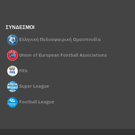
ΣΥΝΔΕΣΜΟΙ
Ε
λληνική
Π
οδοσφαιρική
Ο
μοσπονδία
U
nion of
E
uropean
F
ootball
A
ssociations
FIFA
S
uper
L
eague
F
ootball
L
eague