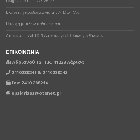
Πλήρης η Ά DE-TOX 26-27
Εκπνέει η προθεσμία για την A’ DE-TOX
Παροχή μπαλών ποδοσφαίρου
Απόφαση Ε.Δ/ΕΠΣΝ Λάρισας για Εξοδολόγια Φιλικών
ΕΠΙΚΟΙΝΩΝΙΑ
Αδριανού 12, Τ.Κ. 41223 Λάρισα
2410288241 & 2410288243
fax: 2410 288214
epslarisas@otenet.gr