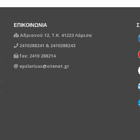
ΕΠΙΚΟΙΝΩΝΙΑ
Σ
Αδριανού 12, Τ.Κ. 41223 Λάρισα
2410288241 & 2410288243
fax: 2410 288214
epslarisas@otenet.gr