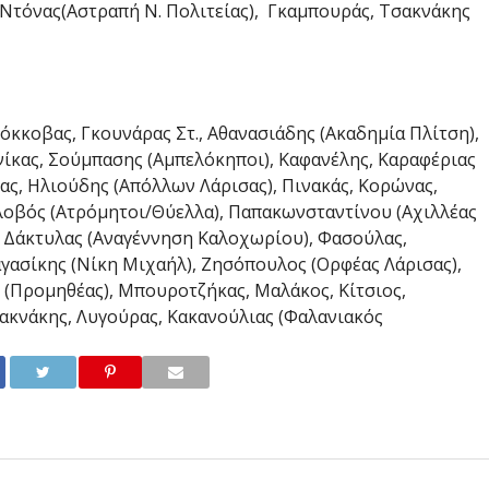
 Ντόνας(Αστραπή Ν. Πολιτείας), Γκαμπουράς, Τσακνάκης
όκκοβας, Γκουνάρας Στ., Αθανασιάδης (Ακαδημία Πλίτση),
ίκας, Σούμπασης (Αμπελόκηποι), Καφανέλης, Καραφέριας
ς, Ηλιούδης (Απόλλων Λάρισας), Πινακάς, Κορώνας,
λοβός (Ατρόμητοι/Θύελλα), Παπακωνσταντίνου (Αχιλλέας
 Δάκτυλας (Αναγέννηση Καλοχωρίου), Φασούλας,
αγασίκης (Νίκη Μιχαήλ), Ζησόπουλος (Ορφέας Λάρισας),
(Προμηθέας), Μπουροτζήκας, Μαλάκος, Κίτσιος,
ακνάκης, Λυγούρας, Κακανούλιας (Φαλανιακός