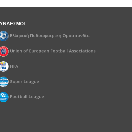
ΥΝΔΕΣΜΟΙ
Ε
λληνική
Π
οδοσφαιρική
Ο
μοσπονδία
U
nion of
E
uropean
F
ootball
A
ssociations
FIFA
S
uper
L
eague
F
ootball
L
eague