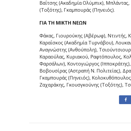
Βαΐτσης (Ακαδημία Ολύμπικ), Μπλάντας,
(Τοξότης), Γκαμπουράς (Πηνειός).
ΓΙΑ ΤΗ ΜΙΚΤΗ ΝΕΩΝ
Φάκας, Γιουρούκης (Αβέρωφ), Ντιντής, Κ
Καραΐσκος (Ακαδημία Τυρνάβου), Λουκαν
Αναγνώστης (Ανθούπολη), Τσιούντσιουρα
Καραούλας, Κυριακού, Ραφτόπουλος, Κο
Φαρσάλων), Κοντογιώργος (Ιπποκράτης),
Βοβουσίρας (Αστραπή Ν. Πολιτείας), Δρ
Γκαμπουράς (Πηνειός), Κολοκυθόπουλος 
Ζαχαράκης, Γκουσγκούνης (Τοξότης), Τσ