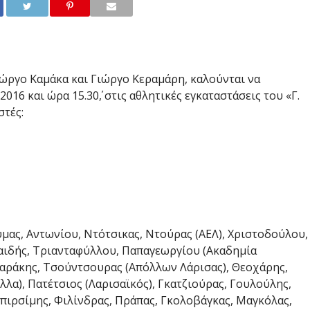
ιώργο Καμάκα και Γιώργο Κεραμάρη, καλούνται να
16 και ώρα 15.30΄, στις αθλητικές εγκαταστάσεις του «Γ.
τές:
μας, Αντωνίου, Ντότσικας, Ντούρας (ΑΕΛ), Χριστοδούλου,
Παιδής, Τριανταφύλλου, Παπαγεωργίου (Ακαδημία
αράκης, Τσούντσουρας (Απόλλων Λάρισας), Θεοχάρης,
λα), Πατέτσιος (Λαρισαϊκός), Γκατζιούρας, Γουλούλης,
πιρσίμης, Φιλίνδρας, Πράπας, Γκολοβάγκας, Μαγκόλας,