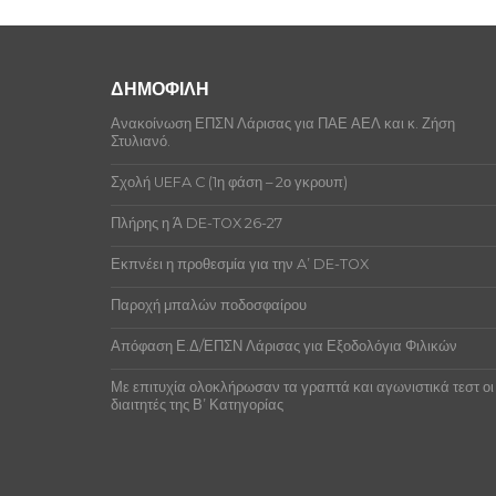
ΔΗΜΟΦΙΛΗ
Ανακοίνωση ΕΠΣΝ Λάρισας για ΠΑΕ ΑΕΛ και κ. Ζήση
Στυλιανό.
Σχολή UEFA C (1η φάση – 2ο γκρουπ)
Πλήρης η Ά DE-TOX 26-27
Εκπνέει η προθεσμία για την A’ DE-TOX
Παροχή μπαλών ποδοσφαίρου
Απόφαση Ε.Δ/ΕΠΣΝ Λάρισας για Εξοδολόγια Φιλικών
Με επιτυχία ολοκλήρωσαν τα γραπτά και αγωνιστικά τεστ οι
διαιτητές της Β’ Κατηγορίας