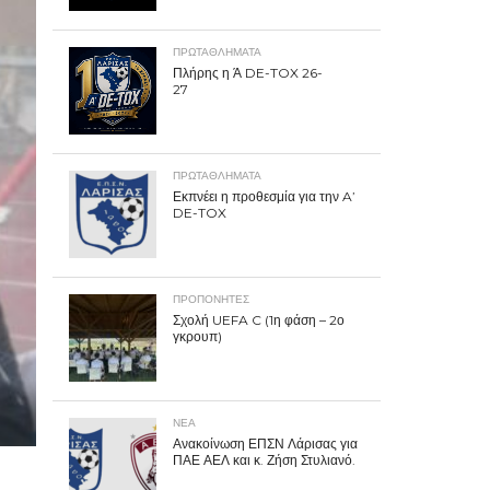
ΠΡΩΤΑΘΛΉΜΑΤΑ
Πλήρης η Ά DE-TOX 26-
27
ΠΡΩΤΑΘΛΉΜΑΤΑ
Εκπνέει η προθεσμία για την A’
DE-TOX
ΠΡΟΠΟΝΗΤΈΣ
Σχολή UEFA C (1η φάση – 2ο
γκρουπ)
ΝΕΑ
Ανακοίνωση ΕΠΣΝ Λάρισας για
ΠΑΕ ΑΕΛ και κ. Ζήση Στυλιανό.