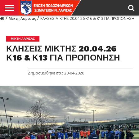
/
/
Μικτη Λαρισας
ΚΛΗΣΕΙΣ ΜΙΚΤΗΣ 20.04.26 Κ16 & Κ13 ΓΙΑ ΠΡΟΠΟΝΗΣΗ
Η
ΕΝΩΣΗ
ΑΓΩΝΙΣΤΙΚΑ
ΜΙΚΤΉ
ΔΙΑΙΤΗΣΙΑ
ΠΡΩΤΑΘΛΗΜΑΤΑ
ΥΠΟΔΟΜΕΣ
ΚΥΠΕΛΛΟ
ΑΜΕΣΑ
LIVE
ΝΕΑ
ΠΡΩΤΑΘΛΗΜΑΤΑ
ΚΥΠΕΛΛΟ
ΥΠΟΔΟΜΕΣ
ΠΕΙΘΑΡΧΙΚΟ
ΜΙΚΤΗ
ΠΑΡΑΤΗΡΗΤΕΣ
ΠΡΟΠΟΝΗΤΕΣ
ΔΙΑΙΤΗΤΕΣ
VIDEO
ΓΕΝΙΚΑ
ΑΦΙΕΡΩΜΑΤΑ
ΕΚΔΗΛΩΣΕΙΣ
ΕΠΙΚΟΙΝΩΝΙΑ
ΑΠΟΤΕΛΕΣΜΑΤΑ
ΛΑΡΙΣΑΣ
ΜΙΚΤΗ ΛΑΡΙΣΑΣ
ΚΛΗΣΕΙΣ ΜΙΚΤΗΣ 20.04.26
Κ16 & Κ13 ΓΙΑ ΠΡΟΠΟΝΗΣΗ
Δημοσιεύθηκε στις
20-04-2026