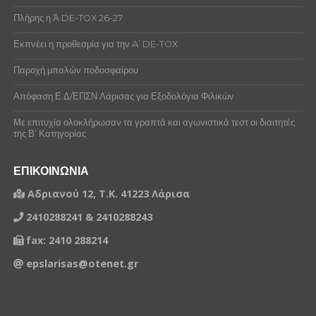
Πλήρης η Ά DE-TOX 26-27
Εκπνέει η προθεσμία για την A’ DE-TOX
Παροχή μπαλών ποδοσφαίρου
Απόφαση Ε.Δ/ΕΠΣΝ Λάρισας για Εξοδολόγια Φιλικών
Με επιτυχία ολοκλήρωσαν τα γραπτά και αγωνιστικά τεστ οι διαιτητές
της Β’ Κατηγορίας
ΕΠΙΚΟΙΝΩΝΙΑ
Αδριανού 12, Τ.Κ. 41223 Λάρισα
2410288241 & 2410288243
fax: 2410 288214
epslarisas@otenet.gr