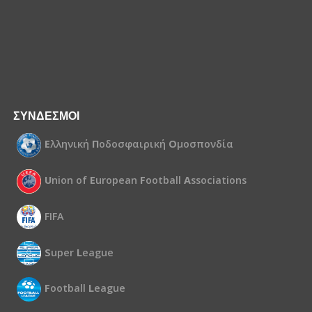
ΣΥΝΔΕΣΜΟΙ
Ε
λληνική
Π
οδοσφαιρική
Ο
μοσπονδία
U
nion of
E
uropean
F
ootball
A
ssociations
FIFA
S
uper
L
eague
F
ootball
L
eague