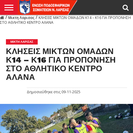
/
/
Μικτη Λαρισας
ΚΛΗΣΕΙΣ ΜΙΚΤΩΝ ΟΜΑΔΩΝ Κ14 – Κ16 ΓΙΑ ΠΡΟΠΟΝΗΣΗ
Η
ΣΤΟ ΑΘΛΗΤΙΚΟ ΚΕΝΤΡΟ ΑΛΑΝΑ
ΕΝΩΣΗ
ΑΓΩΝΙΣΤΙΚΑ
ΜΙΚΤΉ
ΔΙΑΙΤΗΣΙΑ
ΠΡΩΤΑΘΛΗΜΑΤΑ
ΥΠΟΔΟΜΕΣ
ΚΥΠΕΛΛΟ
ΑΜΕΣΑ
LIVE
ΝΕΑ
ΠΡΩΤΑΘΛΗΜΑΤΑ
ΚΥΠΕΛΛΟ
ΥΠΟΔΟΜΕΣ
ΠΕΙΘΑΡΧΙΚΟ
ΜΙΚΤΗ
ΠΑΡΑΤΗΡΗΤΕΣ
ΠΡΟΠΟΝΗΤΕΣ
ΔΙΑΙΤΗΤΕΣ
VIDEO
ΓΕΝΙΚΑ
ΑΦΙΕΡΩΜΑΤΑ
ΕΚΔΗΛΩΣΕΙΣ
ΕΠΙΚΟΙΝΩΝΙΑ
ΑΠΟΤΕΛΕΣΜΑΤΑ
ΛΑΡΙΣΑΣ
ΜΙΚΤΗ ΛΑΡΙΣΑΣ
ΚΛΗΣΕΙΣ ΜΙΚΤΩΝ ΟΜΑΔΩΝ
Κ14 – Κ16 ΓΙΑ ΠΡΟΠΟΝΗΣΗ
ΣΤΟ ΑΘΛΗΤΙΚΟ ΚΕΝΤΡΟ
ΑΛΑΝΑ
Δημοσιεύθηκε στις
09-11-2025