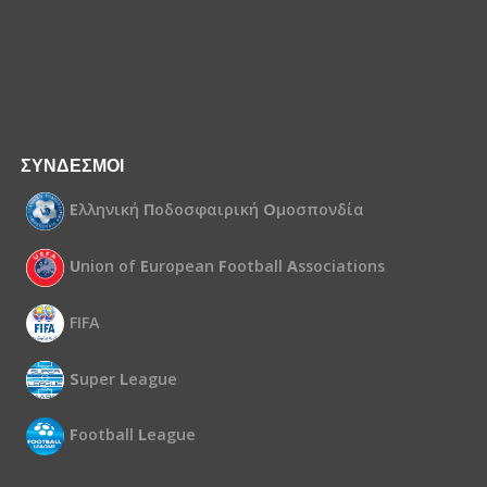
ΣΥΝΔΕΣΜΟΙ
Ε
λληνική
Π
οδοσφαιρική
Ο
μοσπονδία
U
nion of
E
uropean
F
ootball
A
ssociations
FIFA
S
uper
L
eague
F
ootball
L
eague