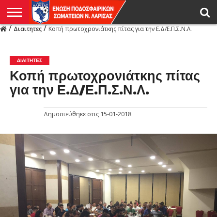
/
/
Διαιτητες
Κοπή πρωτοχρονιάτκης πίτας για την Ε.Δ/Ε.Π.Σ.Ν.Λ.
Η
ΕΝΩΣΗ
ΑΓΩΝΙΣΤΙΚΑ
ΜΙΚΤΉ
ΔΙΑΙΤΗΣΙΑ
ΠΡΩΤΑΘΛΗΜΑΤΑ
ΥΠΟΔΟΜΕΣ
ΚΥΠΕΛΛΟ
ΑΜΕΣΑ
LIVE
ΝΕΑ
ΠΡΩΤΑΘΛΗΜΑΤΑ
ΚΥΠΕΛΛΟ
ΥΠΟΔΟΜΕΣ
ΠΕΙΘΑΡΧΙΚΟ
ΜΙΚΤΗ
ΠΑΡΑΤΗΡΗΤΕΣ
ΠΡΟΠΟΝΗΤΕΣ
ΔΙΑΙΤΗΤΕΣ
VIDEO
ΓΕΝΙΚΑ
ΑΦΙΕΡΩΜΑΤΑ
ΕΚΔΗΛΩΣΕΙΣ
ΕΠΙΚΟΙΝΩΝΙΑ
ΑΠΟΤΕΛΕΣΜΑΤΑ
ΛΑΡΙΣΑΣ
ΔΙΑΙΤΗΤΕΣ
Κοπή πρωτοχρονιάτκης πίτας
για την Ε.Δ/Ε.Π.Σ.Ν.Λ.
Δημοσιεύθηκε στις
15-01-2018