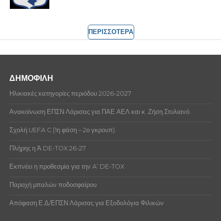
ΠΕΡΙΣΣΟΤΕΡΑ
ΔΗΜΟΦΙΛΗ
Ηλικιακές κατηγορίες περιόδου 2026-2027
Ανακοίνωση ΕΠΣΝ Λάρισας για ΠΑΕ ΑΕΛ και κ. Ζήση Στυλιανό.
Σχολή UEFA C (1η φάση – 2ο γκρουπ)
Πλήρης η Ά DE-TOX 26-27
Εκπνέει η προθεσμία για την A’ DE-TOX
Παροχή μπαλών ποδοσφαίρου
Απόφαση Ε.Δ/ΕΠΣΝ Λάρισας για Εξοδολόγια Φιλικών