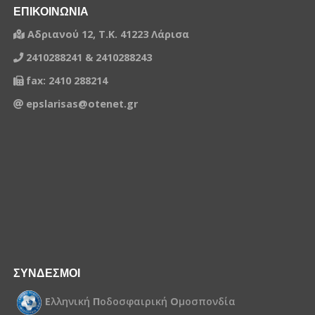
ΕΠΙΚΟΙΝΩΝΙΑ
Αδριανού 12, Τ.Κ. 41223 Λάρισα
2410288241 & 2410288243
fax: 2410 288214
epslarisas@otenet.gr
ΣΥΝΔΕΣΜΟΙ
Ε
λληνική
Π
οδοσφαιρική
Ο
μοσπονδία