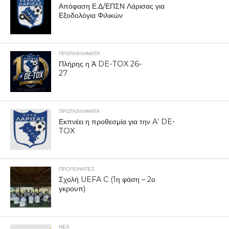
Απόφαση Ε.Δ/ΕΠΣΝ Λάρισας για
Εξοδολόγια Φιλικών
ΠΡΩΤΑΘΛΉΜΑΤΑ
Πλήρης η Ά DE-TOX 26-
27
ΠΡΩΤΑΘΛΉΜΑΤΑ
Εκπνέει η προθεσμία για την A’ DE-
TOX
ΠΡΟΠΟΝΗΤΈΣ
Σχολή UEFA C (1η φάση – 2ο
γκρουπ)
ΝΕΑ