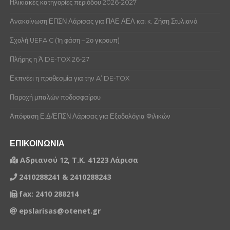
Ηλικιακές κατηγορίες περιόδου 2026-2027
Ανακοίνωση ΕΠΣΝ Λάρισας για ΠΑΕ ΑΕΛ και κ. Ζήση Στυλιανό.
Σχολή UEFA C (1η φάση – 2ο γκρουπ)
Πλήρης η Ά DE-TOX 26-27
Εκπνέει η προθεσμία για την A’ DE-TOX
Παροχή μπαλών ποδοσφαίρου
Απόφαση Ε.Δ/ΕΠΣΝ Λάρισας για Εξοδολόγια Φιλικών
ΕΠΙΚΟΙΝΩΝΙΑ
Αδριανού 12, Τ.Κ. 41223 Λάρισα
2410288241 & 2410288243
fax: 2410 288214
epslarisas@otenet.gr