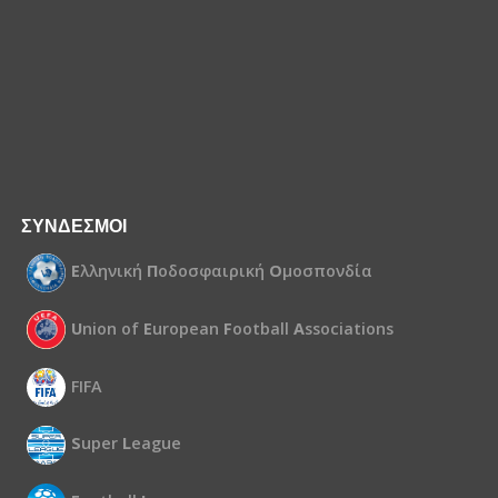
ΣΥΝΔΕΣΜΟΙ
Ε
λληνική
Π
οδοσφαιρική
Ο
μοσπονδία
U
nion of
E
uropean
F
ootball
A
ssociations
FIFA
S
uper
L
eague