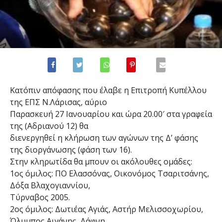
Κατόπιν απόφασης που έλαβε η Επιτροπή Κυπέλλου
της ΕΠΣ Ν.Λάρισας, αύριο
Παρασκευή 27 Ιανουαρίου και ώρα 20.00′ στα γραφεία
της (Αδριανού 12) θα
διενεργηθεί η κλήρωση των αγώνων της Δ’ φάσης
της διοργάνωσης (φάση των 16).
Στην κληρωτίδα θα μπουν οι ακόλουθες ομάδες:
1ος όμιλος: ΠΟ Ελασσόνας, Οικονόμος Τσαριτσάνης,
Δόξα Βλαχογιαννίου,
Τύρναβος 2005.
2ος όμιλος: Δωτιέας Αγιάς, Αστήρ Μελισσοχωρίου,
Όλυμπος Αιγάνης, Δάφνη