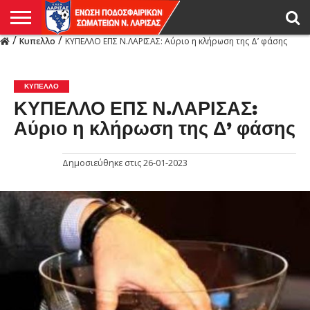
/
/
Κυπελλο
ΚΥΠΕΛΛΟ ΕΠΣ Ν.ΛΑΡΙΣΑΣ: Αύριο η κλήρωση της Δ’ φάσης
Η
ΕΝΩΣΗ
ΑΓΩΝΙΣΤΙΚΑ
ΜΙΚΤΉ
ΔΙΑΙΤΗΣΙΑ
ΠΡΩΤΑΘΛΗΜΑΤΑ
ΥΠΟΔΟΜΕΣ
ΚΥΠΕΛΛΟ
ΑΜΕΣΑ
LIVE
ΝΕΑ
ΠΡΩΤΑΘΛΗΜΑΤΑ
ΚΥΠΕΛΛΟ
ΥΠΟΔΟΜΕΣ
ΠΕΙΘΑΡΧΙΚΟ
ΜΙΚΤΗ
ΠΑΡΑΤΗΡΗΤΕΣ
ΠΡΟΠΟΝΗΤΕΣ
ΔΙΑΙΤΗΤΕΣ
VIDEO
ΓΕΝΙΚΑ
ΑΦΙΕΡΩΜΑΤΑ
ΕΚΔΗΛΩΣΕΙΣ
ΕΠΙΚΟΙΝΩΝΙΑ
ΑΠΟΤΕΛΕΣΜΑΤΑ
ΛΑΡΙΣΑΣ
ΚΥΠΕΛΛΟ
ΚΥΠΕΛΛΟ ΕΠΣ Ν.ΛΑΡΙΣΑΣ:
Αύριο η κλήρωση της Δ’ φάσης
Δημοσιεύθηκε στις
26-01-2023