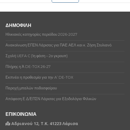
ΔΗΜΟΦΙΛΗ
Ηλικιακές κατηγορίες περιόδου 2026-2027
Ανακοίνωση ΕΠΣΝ Λάρισας για ΠΑΕ ΑΕΛ και κ. Ζήση Στυλιανό.
Σχολή UEFA C (1η φάση – 2ο γκρουπ)
Πλήρης η Ά DE-TOX 26-27
Εκπνέει η προθεσμία για την A’ DE-TOX
Παροχή μπαλών ποδοσφαίρου
Απόφαση Ε.Δ/ΕΠΣΝ Λάρισας για Εξοδολόγια Φιλικών
ΕΠΙΚΟΙΝΩΝΙΑ
Αδριανού 12, Τ.Κ. 41223 Λάρισα