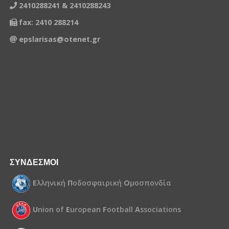
2410288241 & 2410288243
fax: 2410 288214
epslarisas@otenet.gr
ΣΥΝΔΕΣΜΟΙ
Ε
λληνική
Π
οδοσφαιρική
Ο
μοσπονδία
U
nion of
E
uropean
F
ootball
A
ssociations