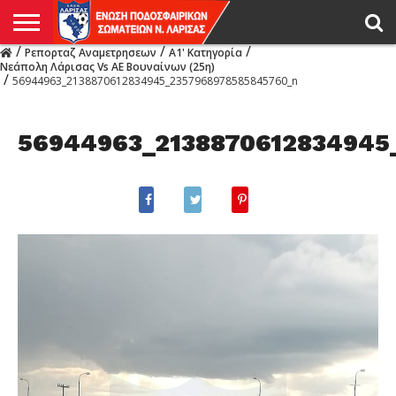
/
/
/
Ρεπορταζ Αναμετρησεων
Α1' Κατηγορία
Η
Νεάπολη Λάρισας Vs ΑΕ Βουναίνων (25η)
ΕΝΩΣΗ
ΑΓΩΝΙΣΤΙΚΑ
ΜΙΚΤΉ
ΔΙΑΙΤΗΣΙΑ
ΠΡΩΤΑΘΛΗΜΑΤΑ
ΥΠΟΔΟΜΕΣ
ΚΥΠΕΛΛΟ
ΑΜΕΣΑ
LIVE
ΝΕΑ
ΠΡΩΤΑΘΛΗΜΑΤΑ
ΚΥΠΕΛΛΟ
ΥΠΟΔΟΜΕΣ
ΠΕΙΘΑΡΧΙΚΟ
ΜΙΚΤΗ
ΠΑΡΑΤΗΡΗΤΕΣ
ΠΡΟΠΟΝΗΤΕΣ
ΔΙΑΙΤΗΤΕΣ
VIDEO
ΓΕΝΙΚΑ
ΑΦΙΕΡΩΜΑΤΑ
ΕΚΔΗΛΩΣΕΙΣ
ΕΠΙΚΟΙΝΩΝΙΑ
/
56944963_2138870612834945_2357968978585845760_n
ΑΠΟΤΕΛΕΣΜΑΤΑ
ΛΑΡΙΣΑΣ
56944963_2138870612834945