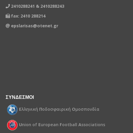
2410288241 & 2410288243
fax: 2410 288214
epslarisas@otenet.gr
ΣΥΝΔΕΣΜΟΙ
Ε
λληνική
Π
οδοσφαιρική
Ο
μοσπονδία
U
nion of
E
uropean
F
ootball
A
ssociations