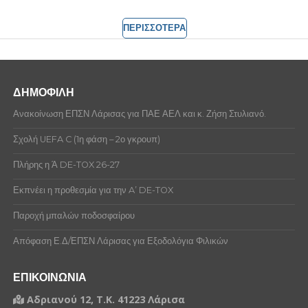
ΠΕΡΙΣΣΟΤΕΡΑ
ΔΗΜΟΦΙΛΗ
Ανακοίνωση ΕΠΣΝ Λάρισας για ΠΑΕ ΑΕΛ και κ. Ζήση Στυλιανό.
Σχολή UEFA C (1η φάση – 2ο γκρουπ)
Πλήρης η Ά DE-TOX 26-27
Εκπνέει η προθεσμία για την A’ DE-TOX
Παροχή μπαλών ποδοσφαίρου
Απόφαση Ε.Δ/ΕΠΣΝ Λάρισας για Εξοδολόγια Φιλικών
ΕΠΙΚΟΙΝΩΝΙΑ
Αδριανού 12, Τ.Κ. 41223 Λάρισα