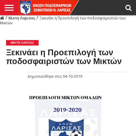
/
/
Μικτη Λαρισας
Ξεκινάει η Προεπιλογή των ποδοσφαιριστών των
Η
Μικτών
ΕΝΩΣΗ
ΑΓΩΝΙΣΤΙΚΑ
ΜΙΚΤΉ
ΔΙΑΙΤΗΣΙΑ
ΠΡΩΤΑΘΛΗΜΑΤΑ
ΥΠΟΔΟΜΕΣ
ΚΥΠΕΛΛΟ
ΑΜΕΣΑ
LIVE
ΝΕΑ
ΠΡΩΤΑΘΛΗΜΑΤΑ
ΚΥΠΕΛΛΟ
ΥΠΟΔΟΜΕΣ
ΠΕΙΘΑΡΧΙΚΟ
ΜΙΚΤΗ
ΠΑΡΑΤΗΡΗΤΕΣ
ΠΡΟΠΟΝΗΤΕΣ
ΔΙΑΙΤΗΤΕΣ
VIDEO
ΓΕΝΙΚΑ
ΑΦΙΕΡΩΜΑΤΑ
ΕΚΔΗΛΩΣΕΙΣ
ΕΠΙΚΟΙΝΩΝΙΑ
ΑΠΟΤΕΛΕΣΜΑΤΑ
ΛΑΡΙΣΑΣ
ΜΙΚΤΗ ΛΑΡΙΣΑΣ
Ξεκινάει η Προεπιλογή των
ποδοσφαιριστών των Μικτών
Δημοσιεύθηκε στις
04-10-2019