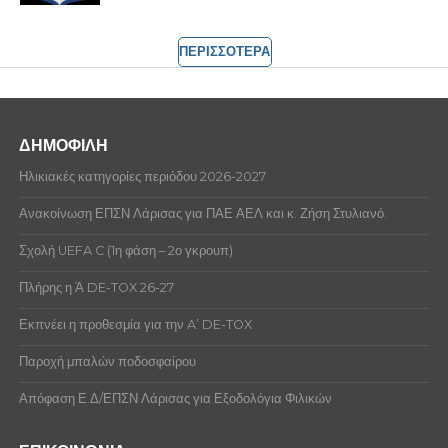
ΠΕΡΙΣΣΟΤΕΡΑ
ΔΗΜΟΦΙΛΗ
Ηλικιακές κατηγορίες περιόδου 2026-2027
Ανακοίνωση ΕΠΣΝ Λάρισας για ΠΑΕ ΑΕΛ και κ. Ζήση Στυλιανό.
Σχολή UEFA C (1η φάση – 2ο γκρουπ)
Πλήρης η Ά DE-TOX 26-27
Εκπνέει η προθεσμία για την A’ DE-TOX
Παροχή μπαλών ποδοσφαίρου
Απόφαση Ε.Δ/ΕΠΣΝ Λάρισας για Εξοδολόγια Φιλικών