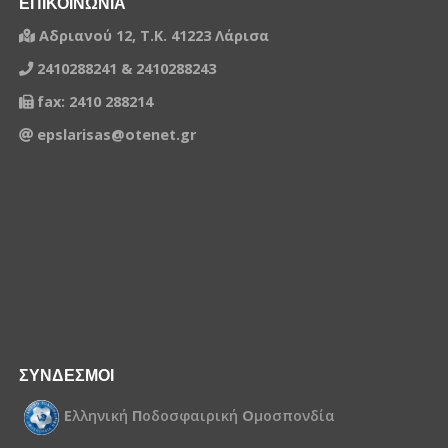
ΕΠΙΚΟΙΝΩΝΙΑ
Αδριανού 12, Τ.Κ. 41223 Λάρισα
2410288241 & 2410288243
fax: 2410 288214
epslarisas@otenet.gr
ΣΥΝΔΕΣΜΟΙ
Ε
λληνική
Π
οδοσφαιρική
Ο
μοσπονδία