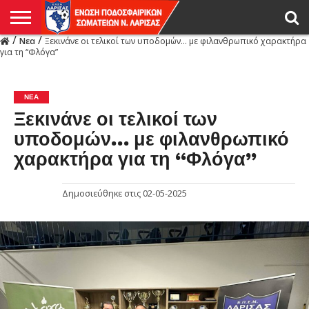
/
/
Νεα
Ξεκινάνε οι τελικοί των υποδομών… με φιλανθρωπικό χαρακτήρα
Η
για τη “Φλόγα”
ΕΝΩΣΗ
ΑΓΩΝΙΣΤΙΚΑ
ΜΙΚΤΉ
ΔΙΑΙΤΗΣΙΑ
ΠΡΩΤΑΘΛΗΜΑΤΑ
ΥΠΟΔΟΜΕΣ
ΚΥΠΕΛΛΟ
ΑΜΕΣΑ
LIVE
ΝΕΑ
ΠΡΩΤΑΘΛΗΜΑΤΑ
ΚΥΠΕΛΛΟ
ΥΠΟΔΟΜΕΣ
ΠΕΙΘΑΡΧΙΚΟ
ΜΙΚΤΗ
ΠΑΡΑΤΗΡΗΤΕΣ
ΠΡΟΠΟΝΗΤΕΣ
ΔΙΑΙΤΗΤΕΣ
VIDEO
ΓΕΝΙΚΑ
ΑΦΙΕΡΩΜΑΤΑ
ΕΚΔΗΛΩΣΕΙΣ
ΕΠΙΚΟΙΝΩΝΙΑ
ΑΠΟΤΕΛΕΣΜΑΤΑ
ΛΑΡΙΣΑΣ
ΝΕΑ
Ξεκινάνε οι τελικοί των
υποδομών… με φιλανθρωπικό
χαρακτήρα για τη “Φλόγα”
Δημοσιεύθηκε στις
02-05-2025