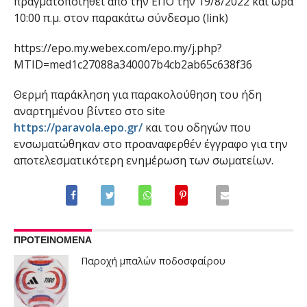
πραγματοποιηθεί από την ΕΠΟ την 19/8/2022 και ώρα
10:00 π.μ. στον παρακάτω σύνδεσμο (link)
https://epo.my.webex.com/epo.my/j.php?
MTID=med1c27088a340007b4cb2ab65c638f36
Θερμή παράκληση για παρακολούθηση του ήδη
αναρτημένου βίντεο στο site
https://paravola.epo.gr/
και του οδηγών που
ενσωματώθηκαν στο προαναφερθέν έγγραφο για την
αποτελεσματικότερη ενημέρωση των σωματείων.
ΠΡΟΤΕΙΝΟΜΕΝΑ
Παροχή μπαλών ποδοσφαίρου