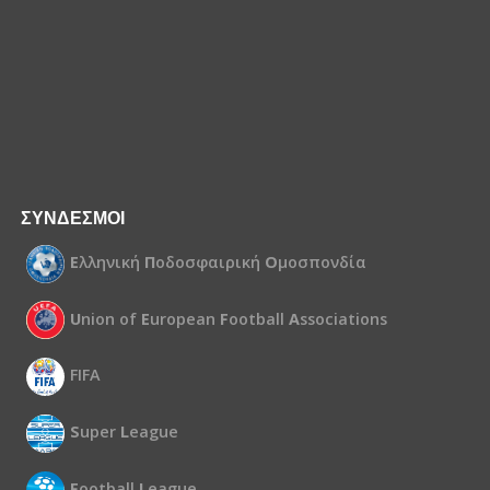
ΣΥΝΔΕΣΜΟΙ
Ε
λληνική
Π
οδοσφαιρική
Ο
μοσπονδία
U
nion of
E
uropean
F
ootball
A
ssociations
FIFA
S
uper
L
eague
F
ootball
L
eague