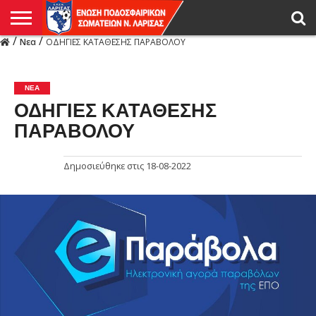
/
/
Νεα
ΟΔΗΓΙΕΣ ΚΑΤΑΘΕΣΗΣ ΠΑΡΑΒΟΛΟΥ
Η
ΕΝΩΣΗ
ΑΓΩΝΙΣΤΙΚΑ
ΜΙΚΤΉ
ΔΙΑΙΤΗΣΙΑ
ΠΡΩΤΑΘΛΗΜΑΤΑ
ΥΠΟΔΟΜΕΣ
ΚΥΠΕΛΛΟ
ΑΜΕΣΑ
LIVE
ΝΕΑ
ΠΡΩΤΑΘΛΗΜΑΤΑ
ΚΥΠΕΛΛΟ
ΥΠΟΔΟΜΕΣ
ΠΕΙΘΑΡΧΙΚΟ
ΜΙΚΤΗ
ΠΑΡΑΤΗΡΗΤΕΣ
ΠΡΟΠΟΝΗΤΕΣ
ΔΙΑΙΤΗΤΕΣ
VIDEO
ΓΕΝΙΚΑ
ΑΦΙΕΡΩΜΑΤΑ
ΕΚΔΗΛΩΣΕΙΣ
ΕΠΙΚΟΙΝΩΝΙΑ
ΑΠΟΤΕΛΕΣΜΑΤΑ
ΛΑΡΙΣΑΣ
ΝΕΑ
ΟΔΗΓΙΕΣ ΚΑΤΑΘΕΣΗΣ
ΠΑΡΑΒΟΛΟΥ
Δημοσιεύθηκε στις
18-08-2022