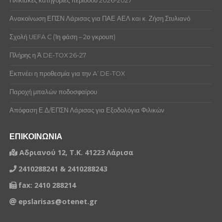
Ηλικιακές κατηγορίες περιόδου 2026-2027
Ανακοίνωση ΕΠΣΝ Λάρισας για ΠΑΕ ΑΕΛ και κ. Ζήση Στυλιανό.
Σχολή UEFA C (1η φάση – 2ο γκρουπ)
Πλήρης η Ά DE-TOX 26-27
Εκπνέει η προθεσμία για την A’ DE-TOX
Παροχή μπαλών ποδοσφαίρου
Απόφαση Ε.Δ/ΕΠΣΝ Λάρισας για Εξοδολόγια Φιλικών
ΕΠΙΚΟΙΝΩΝΙΑ
Αδριανού 12, Τ.Κ. 41223 Λάρισα
2410288241 & 2410288243
fax: 2410 288214
epslarisas@otenet.gr