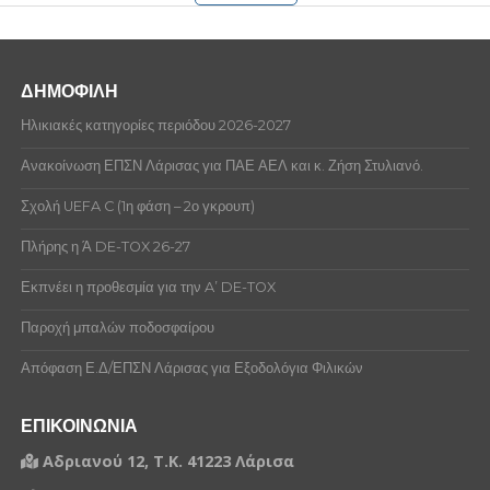
ΔΗΜΟΦΙΛΗ
Ηλικιακές κατηγορίες περιόδου 2026-2027
Ανακοίνωση ΕΠΣΝ Λάρισας για ΠΑΕ ΑΕΛ και κ. Ζήση Στυλιανό.
Σχολή UEFA C (1η φάση – 2ο γκρουπ)
Πλήρης η Ά DE-TOX 26-27
Εκπνέει η προθεσμία για την A’ DE-TOX
Παροχή μπαλών ποδοσφαίρου
Απόφαση Ε.Δ/ΕΠΣΝ Λάρισας για Εξοδολόγια Φιλικών
ΕΠΙΚΟΙΝΩΝΙΑ
Αδριανού 12, Τ.Κ. 41223 Λάρισα