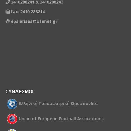
2410288241 & 2410288243
fax: 2410 288214
epslarisas@otenet.gr
ΣΥΝΔΕΣΜΟΙ
Ε
λληνική
Π
οδοσφαιρική
Ο
μοσπονδία
U
nion of
E
uropean
F
ootball
A
ssociations