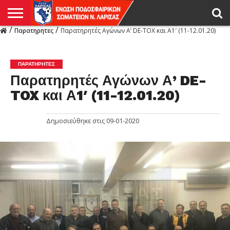
/
/
Παρατηρητες
Παρατηρητές Αγώνων Α’ DE-TOX και Α1′ (11-12.01.20)
Η
ΕΝΩΣΗ
ΑΓΩΝΙΣΤΙΚΑ
ΜΙΚΤΉ
ΔΙΑΙΤΗΣΙΑ
ΠΡΩΤΑΘΛΗΜΑΤΑ
ΥΠΟΔΟΜΕΣ
ΚΥΠΕΛΛΟ
ΑΜΕΣΑ
LIVE
ΝΕΑ
ΠΡΩΤΑΘΛΗΜΑΤΑ
ΚΥΠΕΛΛΟ
ΥΠΟΔΟΜΕΣ
ΠΕΙΘΑΡΧΙΚΟ
ΜΙΚΤΗ
ΠΑΡΑΤΗΡΗΤΕΣ
ΠΡΟΠΟΝΗΤΕΣ
ΔΙΑΙΤΗΤΕΣ
VIDEO
ΓΕΝΙΚΑ
ΑΦΙΕΡΩΜΑΤΑ
ΕΚΔΗΛΩΣΕΙΣ
ΕΠΙΚΟΙΝΩΝΙΑ
ΑΠΟΤΕΛΕΣΜΑΤΑ
ΛΑΡΙΣΑΣ
ΠΑΡΑΤΗΡΗΤΕΣ
Παρατηρητές Αγώνων Α’ DE-
TOX και Α1′ (11-12.01.20)
Δημοσιεύθηκε στις
09-01-2020