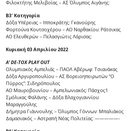
Φιλοκτήτης Μελιβοίας – ΑΣ Όλυμπος Αιγάνης:
Β3′ Κατηγορία
Δόξα Υπέρειας – Ιπποκράτης: Γκανούρης
Φορτούνα Κουτσοχέρου – ΑΟ Ναρθακίου: Ράτσικας
ΑΟ Ελευθερών – Πελασγιώτις Λάρισας:
Κυριακή 03 Απριλίου 2022
Α’ DE-TOX PLAY OUT
Ολυμπιακός Αμπελιάς – ΠΑΟΛ Αβέρωφ: Τσιανάκας
Δόξα Αργυροπουλίου – ΑΣ Βορειοηπειρωτών “Ο
Πύρρος”: Σιδηρόπουλος
ΑΟ Μαυροβουνίου – Αμπελωνιακός: Πάσχος1
Σμόλικας Φαλάνης – Δόξα Βλαχογιαννίου:
Μαραγγούλης
Δήμητρα Γιάννουλης – Όλυμπος Γόννων: Μπαλιάκος
Δαμασιακός – Αστραπή Νέας Πολιτείας: —————-