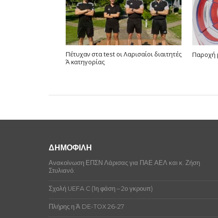
Πέτυχαν στα test οι Λαρισαίοι διαιτητές
Παροχή
Ά κατηγορίας
ΔΗΜΟΦΙΛΗ
Ανακοίνωση ΕΠΣΝ Λάρισας για ΠΑΕ ΑΕΛ και κ. Ζήση
Στυλιανό.
Σχολή UEFA C (1η φάση – 2ο γκρουπ)
Πλήρης η Ά DE-TOX 26-27