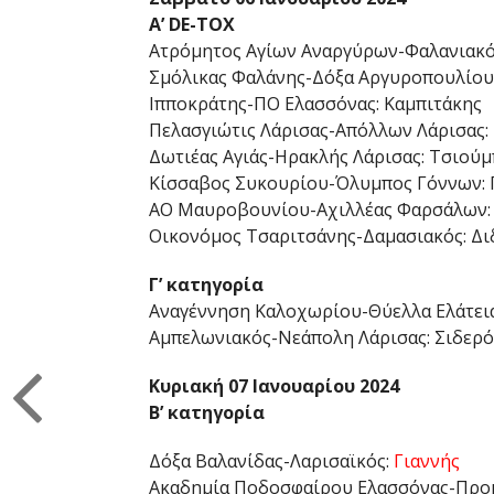
Α’ DE-TOX
Ατρόμητος Αγίων Αναργύρων-Φαλανιακό
Σμόλικας Φαλάνης-Δόξα Αργυροπουλίου:
Ιπποκράτης-ΠΟ Ελασσόνας: Καμπιτάκης
Πελασγιώτις Λάρισας-Απόλλων Λάρισας: 
Δωτιέας Αγιάς-Ηρακλής Λάρισας: Τσιούμ
Κίσσαβος Συκουρίου-Όλυμπος Γόννων: 
ΑΟ Μαυροβουνίου-Αχιλλέας Φαρσάλων: 
Οικονόμος Τσαριτσάνης-Δαμασιακός: Δ
Γ’ κατηγορία
Αναγέννηση Καλοχωρίου-Θύελλα Ελάτειας
Αμπελωνιακός-Νεάπολη Λάρισας: Σιδερ
Κυριακή 07 Ιανουαρίου 2024
Β’ κατηγορία
Δόξα Βαλανίδας-Λαρισαϊκός:
Γιαννής
Ακαδημία Ποδοσφαίρου Ελασσόνας-Προμ