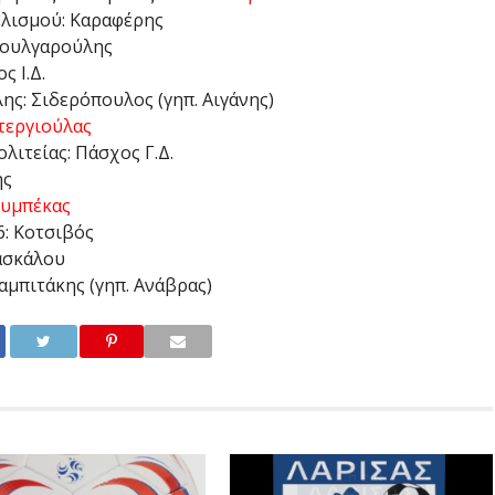
λισμού: Καραφέρης
Βουλγαρούλης
 Ι.Δ.
ς: Σιδερόπουλος (γηπ. Αιγάνης)
τεργιούλας
ιτείας: Πάσχος Γ.Δ.
ης
υμπέκας
: Κοτσιβός
ασκάλου
μπιτάκης (γηπ. Ανάβρας)