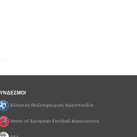
ΥΝΔΕΣΜΟΙ
Ε
λληνική
Π
οδοσφαιρική
Ο
μοσπονδία
U
nion of
E
uropean
F
ootball
A
ssociations
FIFA