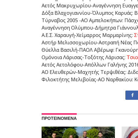
Αετός Μακρυχωρίου-Αναγέννηση Ευαγγε
Δόξα Βλαχογιαννίου-Όλυμπος Καρυάς: 
Τύρναβος 2005 -ΑΟ Αμπελοκήπων: Πάσχος
Αναγέννηση Ολύμπου-Δήμητρα Γιάννουλη
Α.Ε.Σ. Χαραυγή-Χείμαρρος Μαρμαρίνης:
Σ
Αστήρ Μελισσοχωρίου-Αστραπή Νέας Πολ
Θύελλα Βασιλή-ΠΑΟΛ Αβέρωφ: Γκανούρ
Ομόνοια Λάρισας-Τοξότης Λάρισας:
Τσιο
Αετός Αετολόφου-Απόλλων Γαλήνης 2016
ΑΟ Ελευθερών-Μαχητής Τερψιθέας: Διδ
Φιλοκτήτης Μελιβοίας-ΑΟ Ναρθακίου: Κα
ΠΡΟΤΕΙΝΟΜΕΝΑ