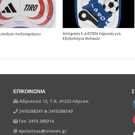
Απόφαση Ε.Δ/ΕΠΣΝ Λάρισας για
 μπαλών ποδοσφαίρου
Εξοδολόγια Φιλικών
ΕΠΙΚΟΙΝΩΝΙΑ
Σ
Αδριανού 12, Τ.Κ. 41223 Λάρισα
2410288241 & 2410288243
fax: 2410 288214
epslarisas@otenet.gr