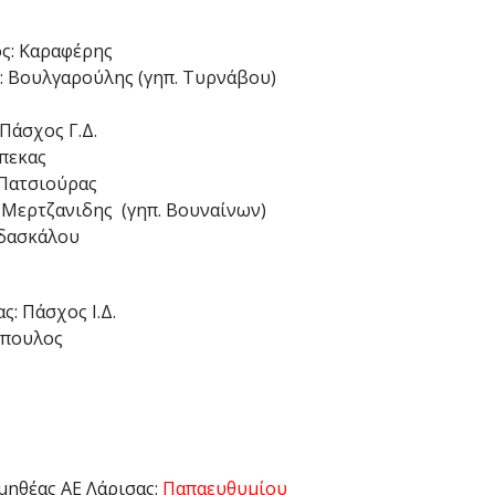
ς: Καραφέρης
 Βουλγαρούλης (γηπ. Τυρνάβου)
Πάσχος Γ.Δ.
πεκας
Πατσιούρας
Μερτζανιδης (γηπ. Βουναίνων)
ιδασκάλου
: Πάσχος Ι.Δ.
όπουλος
ηθέας ΑΕ Λάρισας:
Παπαευθυμίου