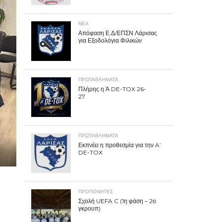
ΝΕΑ
Απόφαση Ε.Δ/ΕΠΣΝ Λάρισας
για Εξοδολόγια Φιλικών
ΠΡΩΤΑΘΛΉΜΑΤΑ
Πλήρης η Ά DE-TOX 26-
27
ΠΡΩΤΑΘΛΉΜΑΤΑ
Εκπνέει η προθεσμία για την A’
DE-TOX
ΠΡΟΠΟΝΗΤΈΣ
Σχολή UEFA C (1η φάση – 2ο
γκρουπ)