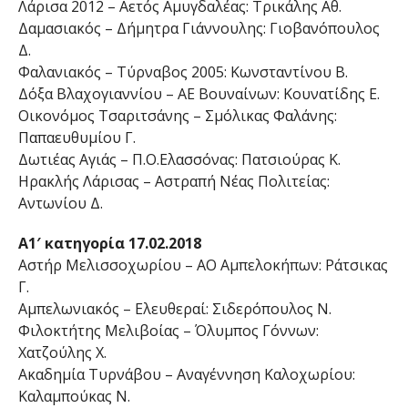
Λάρισα 2012 – Αετός Αμυγδαλέας: Τρικάλης Αθ.
Δαμασιακός – Δήμητρα Γιάννουλης: Γιοβανόπουλος
Δ.
Φαλανιακός – Τύρναβος 2005: Κωνσταντίνου Β.
Δόξα Βλαχογιαννίου – ΑΕ Βουναίνων: Κουνατίδης Ε.
Οικονόμος Τσαριτσάνης – Σμόλικας Φαλάνης:
Παπαευθυμίου Γ.
Δωτιέας Αγιάς – Π.Ο.Ελασσόνας: Πατσιούρας Κ.
Ηρακλής Λάρισας – Αστραπή Νέας Πολιτείας:
Αντωνίου Δ.
Α1′ κατηγορία 17.02.2018
Αστήρ Μελισσοχωρίου – ΑΟ Αμπελοκήπων: Ράτσικας
Γ.
Αμπελωνιακός – Ελευθεραί: Σιδερόπουλος Ν.
Φιλοκτήτης Μελιβοίας – Όλυμπος Γόννων:
Χατζούλης Χ.
Ακαδημία Τυρνάβου – Αναγέννηση Καλοχωρίου:
Καλαμπούκας Ν.