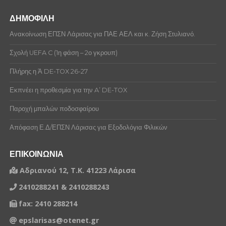
ΔΗΜΟΦΙΛΗ
Ανακοίνωση ΕΠΣΝ Λάρισας για ΠΑΕ ΑΕΛ και κ. Ζήση Στυλιανό.
Σχολή UEFA C (1η φάση – 2ο γκρουπ)
Πλήρης η Ά DE-TOX 26-27
Εκπνέει η προθεσμία για την A’ DE-TOX
Παροχή μπαλών ποδοσφαίρου
Απόφαση Ε.Δ/ΕΠΣΝ Λάρισας για Εξοδολόγια Φιλικών
ΕΠΙΚΟΙΝΩΝΙΑ
Αδριανού 12, Τ.Κ. 41223 Λάρισα
2410288241 & 2410288243
fax: 2410 288214
epslarisas@otenet.gr