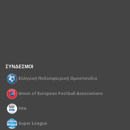
ΣΥΝΔΕΣΜΟΙ
Ε
λληνική
Π
οδοσφαιρική
Ο
μοσπονδία
U
nion of
E
uropean
F
ootball
A
ssociations
FIFA
S
uper
L
eague