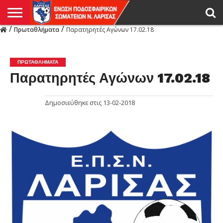
/
/
Πρωταθλήματα
Παρατηρητές Αγώνων 17.02.18
Η
ΕΝΩΣΗ
ΑΓΩΝΙΣΤΙΚΑ
ΜΙΚΤΉ
ΔΙΑΙΤΗΣΙΑ
ΠΡΩΤΑΘΛΗΜΑΤΑ
ΥΠΟΔΟΜΕΣ
ΚΥΠΕΛΛΟ
ΑΜΕΣΑ
LIVE
ΝΕΑ
ΠΡΩΤΑΘΛΗΜΑΤΑ
ΚΥΠΕΛΛΟ
ΥΠΟΔΟΜΕΣ
ΠΕΙΘΑΡΧΙΚΟ
ΜΙΚΤΗ
ΠΑΡΑΤΗΡΗΤΕΣ
ΠΡΟΠΟΝΗΤΕΣ
ΔΙΑΙΤΗΤΕΣ
VIDEO
ΓΕΝΙΚΑ
ΑΦΙΕΡΩΜΑΤΑ
ΕΚΔΗΛΩΣΕΙΣ
ΕΠΙΚΟΙΝΩΝΙΑ
ΑΠΟΤΕΛΕΣΜΑΤΑ
ΛΑΡΙΣΑΣ
ΠΡΩΤΑΘΛΉΜΑΤΑ
Παρατηρητές Αγώνων 17.02.18
Δημοσιεύθηκε στις
13-02-2018