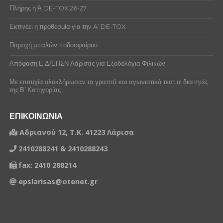
Πλήρης η Ά DE-TOX 26-27
Εκπνέει η προθεσμία για την A’ DE-TOX
Παροχή μπαλών ποδοσφαίρου
Απόφαση Ε.Δ/ΕΠΣΝ Λάρισας για Εξοδολόγια Φιλικών
Με επιτυχία ολοκλήρωσαν τα γραπτά και αγωνιστικά τεστ οι διαιτητές
της Β’ Κατηγορίας
ΕΠΙΚΟΙΝΩΝΙΑ
Αδριανού 12, Τ.Κ. 41223 Λάρισα
2410288241 & 2410288243
fax: 2410 288214
epslarisas@otenet.gr