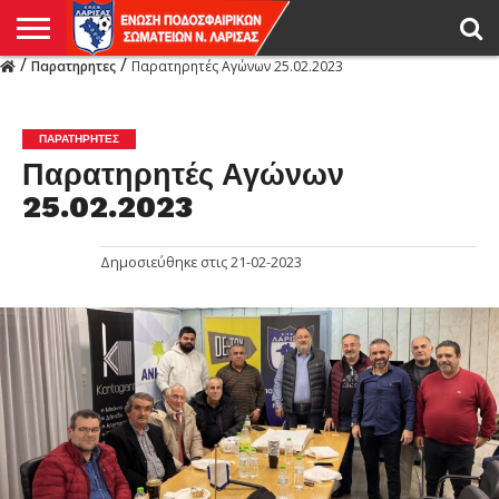
/
/
Παρατηρητες
Παρατηρητές Αγώνων 25.02.2023
Η
ΕΝΩΣΗ
ΑΓΩΝΙΣΤΙΚΑ
ΜΙΚΤΉ
ΔΙΑΙΤΗΣΙΑ
ΠΡΩΤΑΘΛΗΜΑΤΑ
ΥΠΟΔΟΜΕΣ
ΚΥΠΕΛΛΟ
ΑΜΕΣΑ
LIVE
ΝΕΑ
ΠΡΩΤΑΘΛΗΜΑΤΑ
ΚΥΠΕΛΛΟ
ΥΠΟΔΟΜΕΣ
ΠΕΙΘΑΡΧΙΚΟ
ΜΙΚΤΗ
ΠΑΡΑΤΗΡΗΤΕΣ
ΠΡΟΠΟΝΗΤΕΣ
ΔΙΑΙΤΗΤΕΣ
VIDEO
ΓΕΝΙΚΑ
ΑΦΙΕΡΩΜΑΤΑ
ΕΚΔΗΛΩΣΕΙΣ
ΕΠΙΚΟΙΝΩΝΙΑ
ΑΠΟΤΕΛΕΣΜΑΤΑ
ΛΑΡΙΣΑΣ
ΠΑΡΑΤΗΡΗΤΕΣ
Παρατηρητές Αγώνων
25.02.2023
Δημοσιεύθηκε στις
21-02-2023