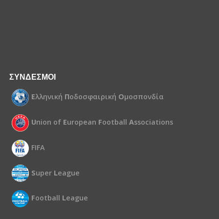
ΣΥΝΔΕΣΜΟΙ
Ε
λληνική
Π
οδοσφαιρική
Ο
μοσπονδία
U
nion of
E
uropean
F
ootball
A
ssociations
FIFA
S
uper
L
eague
F
ootball
L
eague