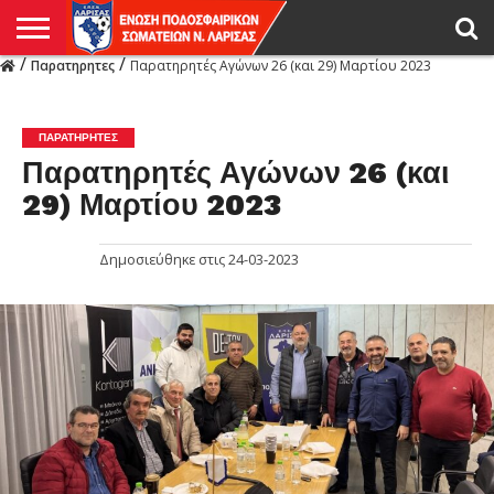
/
/
Παρατηρητες
Παρατηρητές Αγώνων 26 (και 29) Μαρτίου 2023
Η
ΕΝΩΣΗ
ΑΓΩΝΙΣΤΙΚΑ
ΜΙΚΤΉ
ΔΙΑΙΤΗΣΙΑ
ΠΡΩΤΑΘΛΗΜΑΤΑ
ΥΠΟΔΟΜΕΣ
ΚΥΠΕΛΛΟ
ΑΜΕΣΑ
LIVE
ΝΕΑ
ΠΡΩΤΑΘΛΗΜΑΤΑ
ΚΥΠΕΛΛΟ
ΥΠΟΔΟΜΕΣ
ΠΕΙΘΑΡΧΙΚΟ
ΜΙΚΤΗ
ΠΑΡΑΤΗΡΗΤΕΣ
ΠΡΟΠΟΝΗΤΕΣ
ΔΙΑΙΤΗΤΕΣ
VIDEO
ΓΕΝΙΚΑ
ΑΦΙΕΡΩΜΑΤΑ
ΕΚΔΗΛΩΣΕΙΣ
ΕΠΙΚΟΙΝΩΝΙΑ
ΑΠΟΤΕΛΕΣΜΑΤΑ
ΛΑΡΙΣΑΣ
ΠΑΡΑΤΗΡΗΤΕΣ
Παρατηρητές Αγώνων 26 (και
29) Μαρτίου 2023
Δημοσιεύθηκε στις
24-03-2023