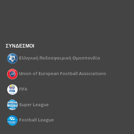
ΣΥΝΔΕΣΜΟΙ
Ε
λληνική
Π
οδοσφαιρική
Ο
μοσπονδία
U
nion of
E
uropean
F
ootball
A
ssociations
FIFA
S
uper
L
eague
F
ootball
L
eague