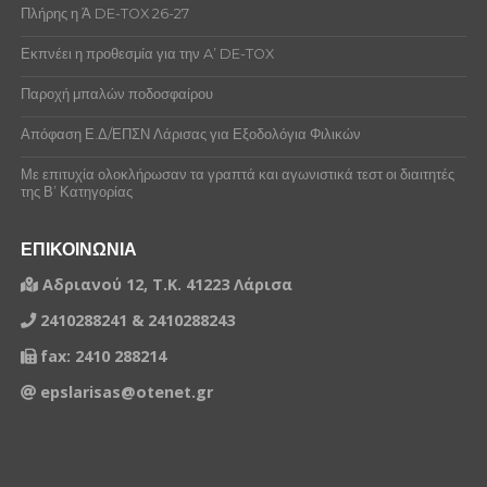
Πλήρης η Ά DE-TOX 26-27
Εκπνέει η προθεσμία για την A’ DE-TOX
Παροχή μπαλών ποδοσφαίρου
Απόφαση Ε.Δ/ΕΠΣΝ Λάρισας για Εξοδολόγια Φιλικών
Με επιτυχία ολοκλήρωσαν τα γραπτά και αγωνιστικά τεστ οι διαιτητές
της Β’ Κατηγορίας
ΕΠΙΚΟΙΝΩΝΙΑ
Αδριανού 12, Τ.Κ. 41223 Λάρισα
2410288241 & 2410288243
fax: 2410 288214
epslarisas@otenet.gr