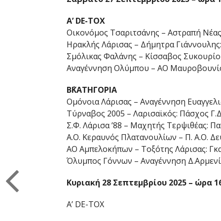
Α’ DE-TOX
Οικονόμος Τσαριτσάνης – Αστραπή Νέα
Ηρακλής Λάρισας – Δήμητρα Γιάννουλης
Σμόλικας Φαλάνης – Κίσσαβος Συκουρίο
Αναγέννηση Ολύμπου – ΑΟ Μαυροβουνίο
Β΄ΚΑΤΗΓΟΡΙΑ
Ομόνοια Λάρισας – Αναγέννηση Ευαγγελ
Τύρναβος 2005 – Λαρισαϊκός: Πάσχος Γ.Δ
Σ.Φ. Λάρισα ’88 – Μαχητής Τερψιθέας: 
Α.Ο. Κεραυνός Πλατανουλίων – Π. Α.Ο. 
ΑΟ Αμπελοκήπων – Τοξότης Λάρισας: Γκ
Όλυμπος Γόννων – Αναγέννηση Δ.Αρμενί
Kυριακή 28 Σεπτεμβρίου 2025 – ώρα 16
Α’ DE-TOX