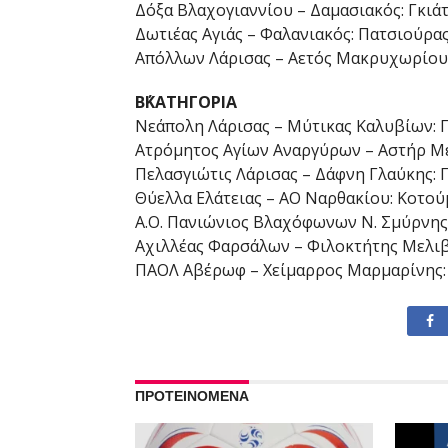
Δόξα Βλαχογιαννίου – Δαμασιακός: Γκιά
Δωτιέας Αγιάς – Φαλανιακός: Πατσιούρα
Απόλλων Λάρισας – Αετός Μακρυχωρίου:
Β΄ΚΑΤΗΓΟΡΙΑ
Νεάπολη Λάρισας – Μύτικας Καλυβίων: 
Ατρόμητος Αγίων Αναργύρων – Αστήρ Μ
Πελασγιώτις Λάρισας – Δάφνη Γλαύκης: 
Θύελλα Ελάτειας – ΑΟ Ναρθακίου: Κοτού
Α.Ο. Πανιώνιος Βλαχόφωνων Ν. Σμύρνης
Αχιλλέας Φαρσάλων – Φιλοκτήτης Μελιβ
ΠΑΟΛ Αβέρωφ – Χείμαρρος Μαρμαρίνης:
ΠΡΟΤΕΙΝΟΜΕΝΑ