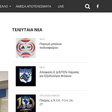
ΕΛΛΟ
ΑΜΕΣΑ ΑΠΟΤΕΛΕΣΜΑΤΑ
LIVE
ΤΕΛΕΥΤΑΙΑ ΝΕΑ
ΝΕΑ
Παροχή μπαλών
ποδοσφαίρου
ΝΕΑ
Απόφαση Ε.Δ/ΕΠΣΝ Λάρισας
για Εξοδολόγια Φιλικών
ΠΡΩΤΑΘΛΉΜΑΤΑ
Πλήρης η Ά DE-TOX 26-
27