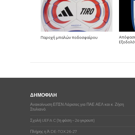
Απόφαση
Παροχή μπαλών ποδοσφαίρου
Εξοδολό
ΔΗΜΟΦΙΛΗ
Ανακοίνωση ΕΠΣΝ Λάρισας για ΠΑΕ ΑΕΛ και κ. Ζήση
Στυλιανό.
Σχολή UEFA C (1η φάση – 2ο γκρουπ)
Πλήρης η Ά DE-TOX 26-27