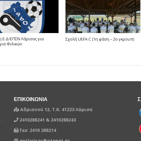
 Ε.Δ/ΕΠΣΝ Λάρισας για
Σχολή UEFA C (1η φάση – 2ο γκρουπ)
για Φιλικών
ΕΠΙΚΟΙΝΩΝΙΑ
Σ
Αδριανού 12, Τ.Κ. 41223 Λάρισα
2410288241 & 2410288243
fax: 2410 288214
epslarisas@otenet.gr