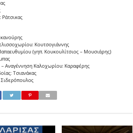
τας
ς
 Ράτσικας
Γκανούρης
ελισσοχωρίου: Κουτσογιάννης
Παπαευθυμίου (γηπ. Κουκουλίτσιος – Μουσιάρης)
μπας
 – Αναγέννηση Καλοχωρίου: Καραφέρης
οίας: Τσιανάκας
 Σιδερόπουλος