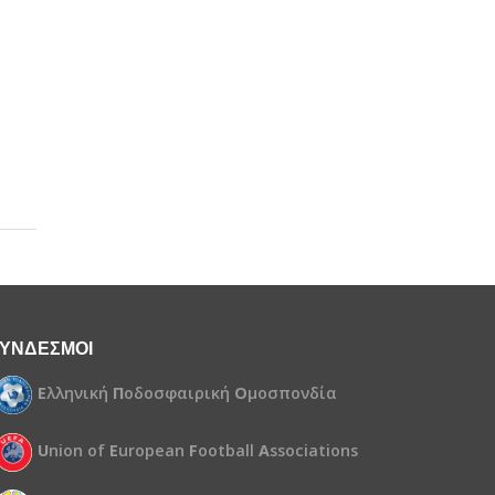
ΥΝΔΕΣΜΟΙ
Ε
λληνική
Π
οδοσφαιρική
Ο
μοσπονδία
U
nion of
E
uropean
F
ootball
A
ssociations