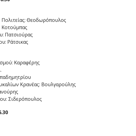
ς Πολιτείας: Θεοδωρόπουλος
: Κοτούμπας
υ: Πατσιούρας
υ: Ράτσικας
ισμού: Καραφέρης
.
Παπαδημητρίου
Δευκαλίων Κρανέας: Βουλγαρούλης
ανούρης
ου: Σιδερόπουλος
.30