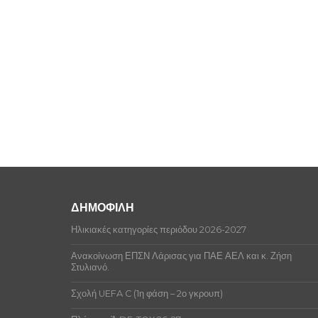
ΔΗΜΟΦΙΛΗ
Ηλικιακές κατηγορίες περιόδου 2026-2027
Ανακοίνωση ΕΠΣΝ Λάρισας για ΠΑΕ ΑΕΛ και κ. Ζήση
Στυλιανό.
Σχολή UEFA C (1η φάση – 2ο γκρουπ)