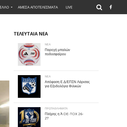
ΕΛΛΟ
ΑΜΕΣΑ ΑΠΟΤΕΛΕΣΜΑΤΑ
LIVE
ΤΕΛΕΥΤΑΙΑ ΝΕΑ
ΝΕΑ
Παροχή μπαλών
ποδοσφαίρου
ΝΕΑ
Απόφαση Ε.Δ/ΕΠΣΝ Λάρισας
για Εξοδολόγια Φιλικών
ΠΡΩΤΑΘΛΉΜΑΤΑ
Πλήρης η Ά DE-TOX 26-
27