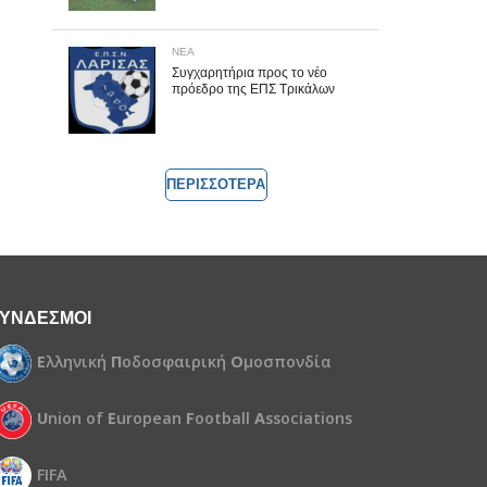
ΝΕΑ
Συγχαρητήρια προς το νέο
πρόεδρο της ΕΠΣ Τρικάλων
ΠΕΡΙΣΣΟΤΕΡΑ
ΥΝΔΕΣΜΟΙ
Ε
λληνική
Π
οδοσφαιρική
Ο
μοσπονδία
U
nion of
E
uropean
F
ootball
A
ssociations
FIFA