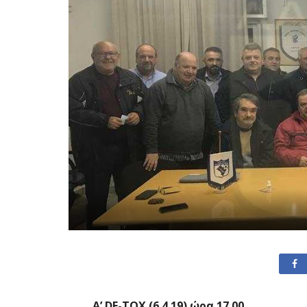
Α’ DE-TOX (6.4.19) ώρα 17.00