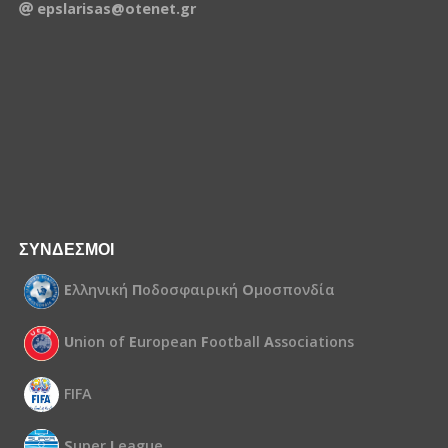
epslarisas@otenet.gr
ΣΥΝΔΕΣΜΟΙ
Ε
λληνική
Π
οδοσφαιρική
Ο
μοσπονδία
U
nion of
E
uropean
F
ootball
A
ssociations
FIFA
S
uper
L
eague