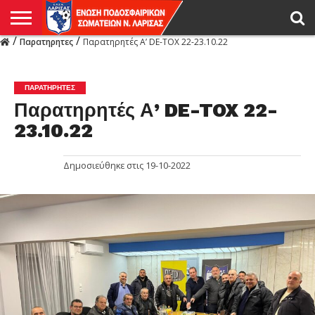
/
/
Παρατηρητες
Παρατηρητές Α’ DE-TOX 22-23.10.22
Η
ΕΝΩΣΗ
ΑΓΩΝΙΣΤΙΚΑ
ΜΙΚΤΉ
ΔΙΑΙΤΗΣΙΑ
ΠΡΩΤΑΘΛΗΜΑΤΑ
ΥΠΟΔΟΜΕΣ
ΚΥΠΕΛΛΟ
ΑΜΕΣΑ
LIVE
ΝΕΑ
ΠΡΩΤΑΘΛΗΜΑΤΑ
ΚΥΠΕΛΛΟ
ΥΠΟΔΟΜΕΣ
ΠΕΙΘΑΡΧΙΚΟ
ΜΙΚΤΗ
ΠΑΡΑΤΗΡΗΤΕΣ
ΠΡΟΠΟΝΗΤΕΣ
ΔΙΑΙΤΗΤΕΣ
VIDEO
ΓΕΝΙΚΑ
ΑΦΙΕΡΩΜΑΤΑ
ΕΚΔΗΛΩΣΕΙΣ
ΕΠΙΚΟΙΝΩΝΙΑ
ΑΠΟΤΕΛΕΣΜΑΤΑ
ΛΑΡΙΣΑΣ
ΠΑΡΑΤΗΡΗΤΕΣ
Παρατηρητές Α’ DE-TOX 22-
23.10.22
Δημοσιεύθηκε στις
19-10-2022