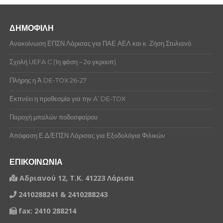
ΔΗΜΟΦΙΛΗ
Ανακοίνωση ΕΠΣΝ Λάρισας για ΠΑΕ ΑΕΛ και κ. Ζήση Στυλιανό.
Σχολή UEFA C (1η φάση – 2ο γκρουπ)
Πλήρης η Ά DE-TOX 26-27
Εκπνέει η προθεσμία για την A’ DE-TOX
Παροχή μπαλών ποδοσφαίρου
Απόφαση Ε.Δ/ΕΠΣΝ Λάρισας για Εξοδολόγια Φιλικών
ΕΠΙΚΟΙΝΩΝΙΑ
Αδριανού 12, Τ.Κ. 41223 Λάρισα
2410288241 & 2410288243
fax: 2410 288214