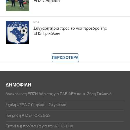
ΕΠΣΝ Λάρισας
ΝΕΑ
Συγχαρητήρια προς το νέο πρόεδρο της
ΕΠΣ Τρικάλων
ΠΕΡΙΣΣΟΤΕΡΑ
ΔΗΜΟΦΙΛΗ
Ανακοίνωση ΕΠΣΝ Λάρισας για ΠΑΕ ΑΕΛ και κ. Ζήση Στυλιανό.
Σχολή UEFA C (1η φάση – 2ο γκρουπ)
Πλήρης η Ά DE-TOX 26-27
Εκπνέει η προθεσμία για την A’ DE-TOX