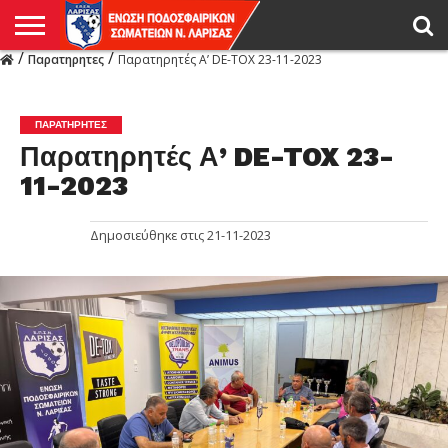
/
/
Παρατηρητες
Παρατηρητές Α’ DE-TOX 23-11-2023
Η
ΕΝΩΣΗ
ΑΓΩΝΙΣΤΙΚΑ
ΜΙΚΤΉ
ΔΙΑΙΤΗΣΙΑ
ΠΡΩΤΑΘΛΗΜΑΤΑ
ΥΠΟΔΟΜΕΣ
ΚΥΠΕΛΛΟ
ΑΜΕΣΑ
LIVE
ΝΕΑ
ΠΡΩΤΑΘΛΗΜΑΤΑ
ΚΥΠΕΛΛΟ
ΥΠΟΔΟΜΕΣ
ΠΕΙΘΑΡΧΙΚΟ
ΜΙΚΤΗ
ΠΑΡΑΤΗΡΗΤΕΣ
ΠΡΟΠΟΝΗΤΕΣ
ΔΙΑΙΤΗΤΕΣ
VIDEO
ΓΕΝΙΚΑ
ΑΦΙΕΡΩΜΑΤΑ
ΕΚΔΗΛΩΣΕΙΣ
ΕΠΙΚΟΙΝΩΝΙΑ
ΑΠΟΤΕΛΕΣΜΑΤΑ
ΛΑΡΙΣΑΣ
ΠΑΡΑΤΗΡΗΤΕΣ
Παρατηρητές Α’ DE-TOX 23-
11-2023
Δημοσιεύθηκε στις
21-11-2023