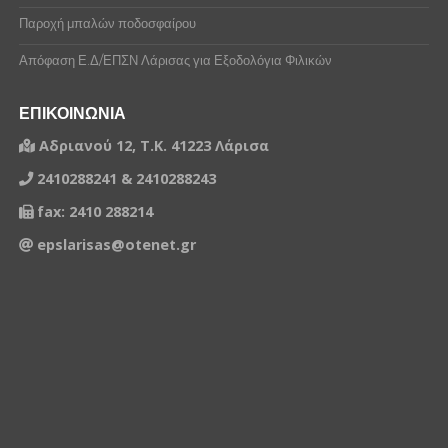
Παροχή μπαλών ποδοσφαίρου
Απόφαση Ε.Δ/ΕΠΣΝ Λάρισας για Εξοδολόγια Φιλικών
ΕΠΙΚΟΙΝΩΝΙΑ
Αδριανού 12, Τ.Κ. 41223 Λάρισα
2410288241 & 2410288243
fax: 2410 288214
epslarisas@otenet.gr