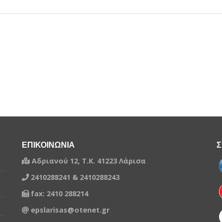
ΕΠΙΚΟΙΝΩΝΙΑ
Σ
Αδριανού 12, Τ.Κ. 41223 Λάρισα
2410288241 & 2410288243
fax: 2410 288214
epslarisas@otenet.gr