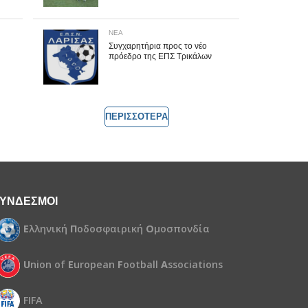
ΝΕΑ
Συγχαρητήρια προς το νέο
πρόεδρο της ΕΠΣ Τρικάλων
ΠΕΡΙΣΣΟΤΕΡΑ
ΥΝΔΕΣΜΟΙ
Ε
λληνική
Π
οδοσφαιρική
Ο
μοσπονδία
U
nion of
E
uropean
F
ootball
A
ssociations
FIFA