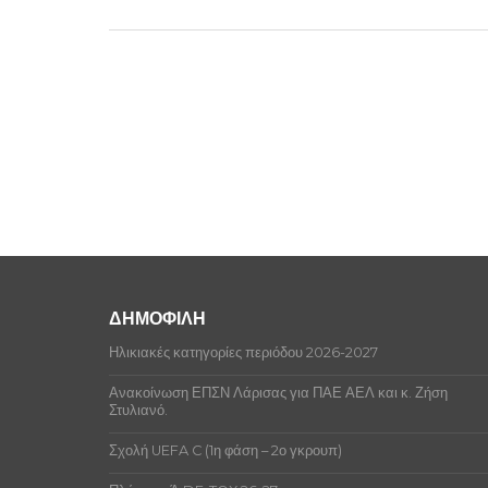
ΔΗΜΟΦΙΛΗ
Ηλικιακές κατηγορίες περιόδου 2026-2027
Ανακοίνωση ΕΠΣΝ Λάρισας για ΠΑΕ ΑΕΛ και κ. Ζήση
Στυλιανό.
Σχολή UEFA C (1η φάση – 2ο γκρουπ)