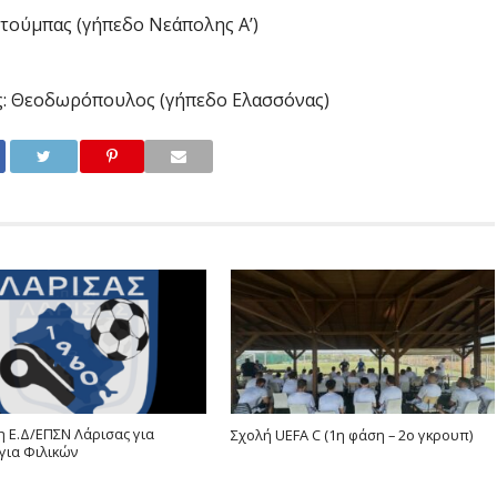
τούμπας (γήπεδο Νεάπολης Α’)
ς: Θεοδωρόπουλος (γήπεδο Ελασσόνας)
 Ε.Δ/ΕΠΣΝ Λάρισας για
Σχολή UEFA C (1η φάση – 2ο γκρουπ)
για Φιλικών