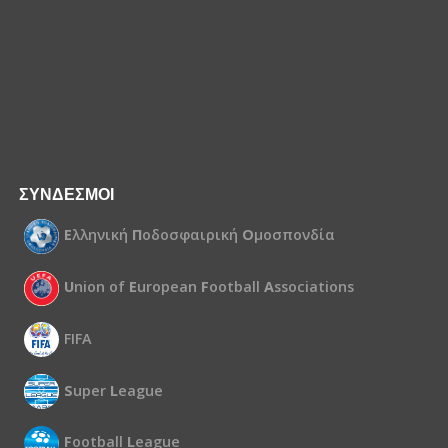
ΣΥΝΔΕΣΜΟΙ
Ε
λληνική
Π
οδοσφαιρική
Ο
μοσπονδία
U
nion of
E
uropean
F
ootball
A
ssociations
FIFA
S
uper
L
eague
F
ootball
L
eague