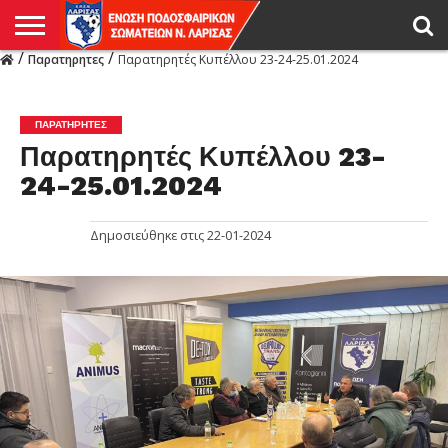
/
/
Παρατηρητες
Παρατηρητές Κυπέλλου 23-24-25.01.2024
Η
ΕΝΩΣΗ
ΑΓΩΝΙΣΤΙΚΑ
ΜΙΚΤΉ
ΔΙΑΙΤΗΣΙΑ
ΠΡΩΤΑΘΛΗΜΑΤΑ
ΥΠΟΔΟΜΕΣ
ΚΥΠΕΛΛΟ
ΑΜΕΣΑ
LIVE
ΝΕΑ
ΠΡΩΤΑΘΛΗΜΑΤΑ
ΚΥΠΕΛΛΟ
ΥΠΟΔΟΜΕΣ
ΠΕΙΘΑΡΧΙΚΟ
ΜΙΚΤΗ
ΠΑΡΑΤΗΡΗΤΕΣ
ΠΡΟΠΟΝΗΤΕΣ
ΔΙΑΙΤΗΤΕΣ
VIDEO
ΓΕΝΙΚΑ
ΑΦΙΕΡΩΜΑΤΑ
ΕΚΔΗΛΩΣΕΙΣ
ΕΠΙΚΟΙΝΩΝΙΑ
ΑΠΟΤΕΛΕΣΜΑΤΑ
ΛΑΡΙΣΑΣ
ΠΑΡΑΤΗΡΗΤΕΣ
Παρατηρητές Κυπέλλου 23-
24-25.01.2024
Δημοσιεύθηκε στις
22-01-2024