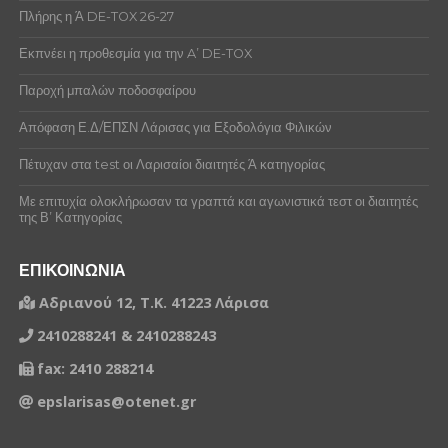
Πλήρης η Ά DE-TOX 26-27
Εκπνέει η προθεσμία για την A’ DE-TOX
Παροχή μπαλών ποδοσφαίρου
Απόφαση Ε.Δ/ΕΠΣΝ Λάρισας για Εξοδολόγια Φιλικών
Πέτυχαν στα test οι Λαρισαίοι διαιτητές Ά κατηγορίας
Με επιτυχία ολοκλήρωσαν τα γραπτά και αγωνιστικά τεστ οι διαιτητές
της Β’ Κατηγορίας
ΕΠΙΚΟΙΝΩΝΙΑ
Αδριανού 12, Τ.Κ. 41223 Λάρισα
2410288241 & 2410288243
fax: 2410 288214
epslarisas@otenet.gr