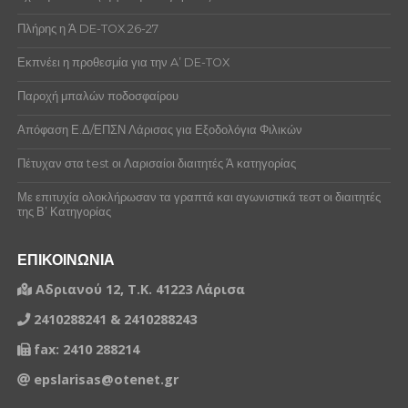
Πλήρης η Ά DE-TOX 26-27
Εκπνέει η προθεσμία για την A’ DE-TOX
Παροχή μπαλών ποδοσφαίρου
Απόφαση Ε.Δ/ΕΠΣΝ Λάρισας για Εξοδολόγια Φιλικών
Πέτυχαν στα test οι Λαρισαίοι διαιτητές Ά κατηγορίας
Με επιτυχία ολοκλήρωσαν τα γραπτά και αγωνιστικά τεστ οι διαιτητές
της Β’ Κατηγορίας
ΕΠΙΚΟΙΝΩΝΙΑ
Αδριανού 12, Τ.Κ. 41223 Λάρισα
2410288241 & 2410288243
fax: 2410 288214
epslarisas@otenet.gr