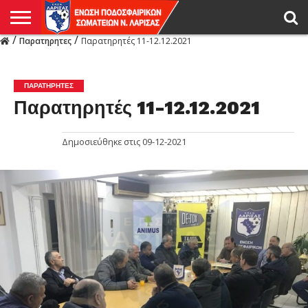
/
/
Παρατηρητες
Παρατηρητές 11-12.12.2021
Η
ΕΝΩΣΗ
ΑΓΩΝΙΣΤΙΚΑ
ΜΙΚΤΉ
ΔΙΑΙΤΗΣΙΑ
ΠΡΩΤΑΘΛΗΜΑΤΑ
ΥΠΟΔΟΜΕΣ
ΚΥΠΕΛΛΟ
ΑΜΕΣΑ
LIVE
ΝΕΑ
ΠΡΩΤΑΘΛΗΜΑΤΑ
ΚΥΠΕΛΛΟ
ΥΠΟΔΟΜΕΣ
ΠΕΙΘΑΡΧΙΚΟ
ΜΙΚΤΗ
ΠΑΡΑΤΗΡΗΤΕΣ
ΠΡΟΠΟΝΗΤΕΣ
ΔΙΑΙΤΗΤΕΣ
VIDEO
ΓΕΝΙΚΑ
ΑΦΙΕΡΩΜΑΤΑ
ΕΚΔΗΛΩΣΕΙΣ
ΕΠΙΚΟΙΝΩΝΙΑ
ΑΠΟΤΕΛΕΣΜΑΤΑ
ΛΑΡΙΣΑΣ
ΠΑΡΑΤΗΡΗΤΕΣ
Παρατηρητές 11-12.12.2021
Δημοσιεύθηκε στις
09-12-2021