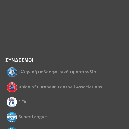
ΣΥΝΔΕΣΜΟΙ
Ε
λληνική
Π
οδοσφαιρική
Ο
μοσπονδία
U
nion of
E
uropean
F
ootball
A
ssociations
FIFA
S
uper
L
eague