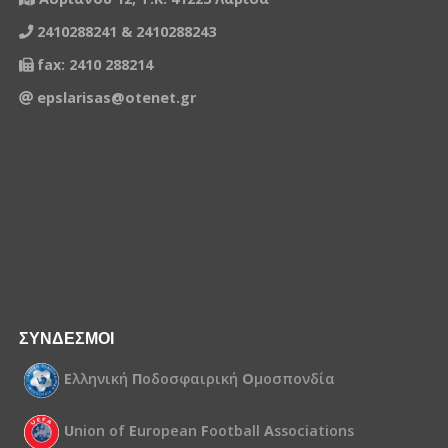
2410288241 & 2410288243
fax: 2410 288214
epslarisas@otenet.gr
ΣΥΝΔΕΣΜΟΙ
Ε
λληνική
Π
οδοσφαιρική
Ο
μοσπονδία
U
nion of
E
uropean
F
ootball
A
ssociations