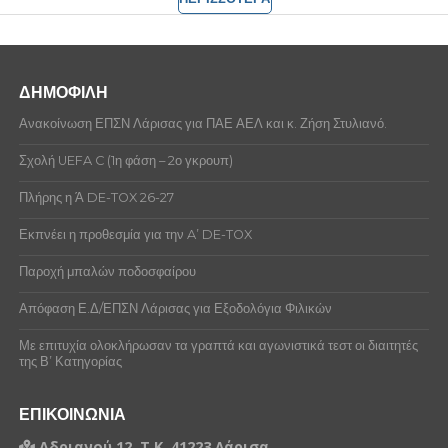
ΔΗΜΟΦΙΛΗ
Ανακοίνωση ΕΠΣΝ Λάρισας για ΠΑΕ ΑΕΛ και κ. Ζήση Στυλιανό.
Σχολή UEFA C (1η φάση – 2ο γκρουπ)
Πλήρης η Ά DE-TOX 26-27
Εκπνέει η προθεσμία για την A’ DE-TOX
Παροχή μπαλών ποδοσφαίρου
Απόφαση Ε.Δ/ΕΠΣΝ Λάρισας για Εξοδολόγια Φιλικών
Με επιτυχία ολοκλήρωσαν τα γραπτά και αγωνιστικά τεστ οι διαιτητές
της Β’ Κατηγορίας
ΕΠΙΚΟΙΝΩΝΙΑ
Αδριανού 12, Τ.Κ. 41223 Λάρισα