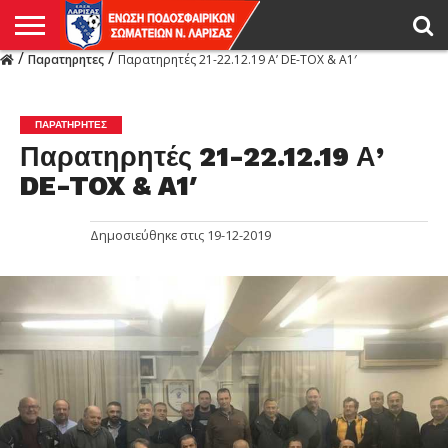
/
/
Παρατηρητες
Παρατηρητές 21-22.12.19 Α’ DE-TOX & A1′
Η
ΕΝΩΣΗ
ΑΓΩΝΙΣΤΙΚΑ
ΜΙΚΤΉ
ΔΙΑΙΤΗΣΙΑ
ΠΡΩΤΑΘΛΗΜΑΤΑ
ΥΠΟΔΟΜΕΣ
ΚΥΠΕΛΛΟ
ΑΜΕΣΑ
LIVE
ΝΕΑ
ΠΡΩΤΑΘΛΗΜΑΤΑ
ΚΥΠΕΛΛΟ
ΥΠΟΔΟΜΕΣ
ΠΕΙΘΑΡΧΙΚΟ
ΜΙΚΤΗ
ΠΑΡΑΤΗΡΗΤΕΣ
ΠΡΟΠΟΝΗΤΕΣ
ΔΙΑΙΤΗΤΕΣ
VIDEO
ΓΕΝΙΚΑ
ΑΦΙΕΡΩΜΑΤΑ
ΕΚΔΗΛΩΣΕΙΣ
ΕΠΙΚΟΙΝΩΝΙΑ
ΑΠΟΤΕΛΕΣΜΑΤΑ
ΛΑΡΙΣΑΣ
ΠΑΡΑΤΗΡΗΤΕΣ
Παρατηρητές 21-22.12.19 Α’
DE-TOX & A1′
Δημοσιεύθηκε στις
19-12-2019