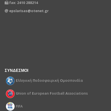
fax: 2410 288214
epslarisas@otenet.gr
ΣΥΝΔΕΣΜΟΙ
Ε
λληνική
Π
οδοσφαιρική
Ο
μοσπονδία
U
nion of
E
uropean
F
ootball
A
ssociations
FIFA