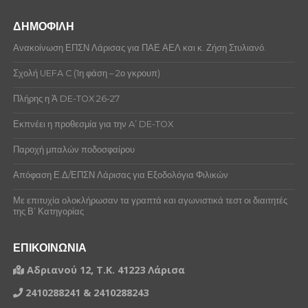
ΔΗΜΟΦΙΛΗ
Ανακοίνωση ΕΠΣΝ Λάρισας για ΠΑΕ ΑΕΛ και κ. Ζήση Στυλιανό.
Σχολή UEFA C (1η φάση – 2ο γκρουπ)
Πλήρης η Ά DE-TOX 26-27
Εκπνέει η προθεσμία για την A’ DE-TOX
Παροχή μπαλών ποδοσφαίρου
Απόφαση Ε.Δ/ΕΠΣΝ Λάρισας για Εξοδολόγια Φιλικών
Με επιτυχία ολοκλήρωσαν τα γραπτά και αγωνιστικά τεστ οι διαιτητές
της Β’ Κατηγορίας
ΕΠΙΚΟΙΝΩΝΙΑ
Αδριανού 12, Τ.Κ. 41223 Λάρισα
2410288241 & 2410288243