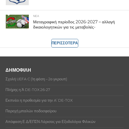
ΝΕΑ
Μεταγραφική περίοδος 2026-2027 – αλλαγή
δικαιολογητικών για τις μεταβολές-
ΠΕΡΙΣΣΟΤΕΡΑ
ΔΗΜΟΦΙΛΗ
Σχολή UEFA C (1η φάση – 2ο γκρουπ)
Πλήρης η Ά DE-TOX 26-27
Εκπνέει η προθεσμία για την A’ DE-TOX
Παροχή μπαλών ποδοσφαίρου
Απόφαση Ε.Δ/ΕΠΣΝ Λάρισας για Εξοδολόγια Φιλικών