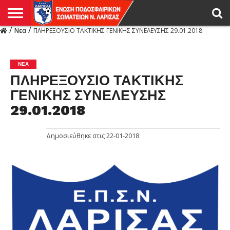
/
/
Νεα
ΠΛΗΡΕΞΟΥΣΙΟ ΤΑΚΤΙΚΗΣ ΓΕΝΙΚΗΣ ΣΥΝΕΛΕΥΣΗΣ 29.01.2018
Η
ΕΝΩΣΗ
ΑΓΩΝΙΣΤΙΚΑ
ΜΙΚΤΉ
ΔΙΑΙΤΗΣΙΑ
ΠΡΩΤΑΘΛΗΜΑΤΑ
ΥΠΟΔΟΜΕΣ
ΚΥΠΕΛΛΟ
ΑΜΕΣΑ
LIVE
ΝΕΑ
ΠΡΩΤΑΘΛΗΜΑΤΑ
ΚΥΠΕΛΛΟ
ΥΠΟΔΟΜΕΣ
ΠΕΙΘΑΡΧΙΚΟ
ΜΙΚΤΗ
ΠΑΡΑΤΗΡΗΤΕΣ
ΠΡΟΠΟΝΗΤΕΣ
ΔΙΑΙΤΗΤΕΣ
VIDEO
ΓΕΝΙΚΑ
ΑΦΙΕΡΩΜΑΤΑ
ΕΚΔΗΛΩΣΕΙΣ
ΕΠΙΚΟΙΝΩΝΙΑ
ΑΠΟΤΕΛΕΣΜΑΤΑ
ΛΑΡΙΣΑΣ
ΝΕΑ
ΠΛΗΡΕΞΟΥΣΙΟ ΤΑΚΤΙΚΗΣ
ΓΕΝΙΚΗΣ ΣΥΝΕΛΕΥΣΗΣ
29.01.2018
Δημοσιεύθηκε στις
22-01-2018