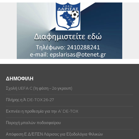
ποινές την περίοδο που επιλέξατε
SHKALLA ELTON
Δεν υπάρχουν ποινές αξιωματούχων αυτή την
περίοδο που επιλέξατε
ΓΑΖΕΤΗΣ ΑΝΤΩΝΙΟΣ
ΓΑΖΕΤΗΣ ΑΘΑΝΑΣΙΟΣ
ΓΚΑΒΟΤΑΣΙΟΣ ΠΕΤΡΟΣ
ΓΚΑΒΟΤΑΣΙΟΣ ΓΕΩΡΓΙΟΣ
ΓΚΟΥΜΑΣ ΓΕΩΡΓΙΟΣ
ΓΚΟΥΤΖΑΜΑΝΗΣ ΝΙΚΟΛΑΟΣ
ΔΗΜΟΦΙΛΗ
ΓΚΡΙΖΟΣ ΕΥΑΓΓΕΛΟΣ
Σχολή UEFA C (1η φάση – 2ο γκρουπ)
ΓΚΡΙΖΟΣ ΘΩΜΑΣ
Πλήρης η Ά DE-TOX 26-27
ΔΑΜΑΛΗΣ ΕΛΕΥΘΕΡΙΟΣ
Εκπνέει η προθεσμία για την A’ DE-TOX
ΔΕΡΒΕΝΗΣ ΘΕΟΔΩΡΟΣ
Παροχή μπαλών ποδοσφαίρου
ΔΕΡΒΕΝΗΣ ΔΗΜΗΤΡΙΟΣ
Απόφαση Ε.Δ/ΕΠΣΝ Λάρισας για Εξοδολόγια Φιλικών