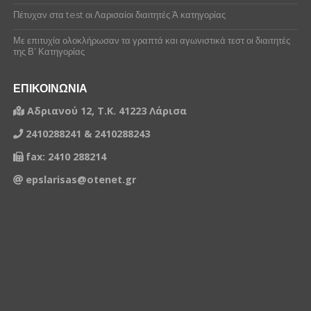
ΘΕΟΔΩΡΗΣ ΧΡΗΣΤΟΣ
Πέτυχαν στα test οι Λαρισαίοι διαιτητές Ά κατηγορίας
ΚΑΡΑΪΣΚΟΣ ΒΑΣΙΛΕΙΟΣ
Με επιτυχία ολοκλήρωσαν τα γραπτά και αγωνιστικά τεστ οι διαιτητές
της Β’ Κατηγορίας
ΚΑΡΑΪΣΚΟΣ ΓΕΩΡΓΙΟΣ
ΕΠΙΚΟΙΝΩΝΙΑ
ΚΑΡΑΝΙΚΑΣ ΑΝΤΩΝΙΟΣ
Αδριανού 12, Τ.Κ. 41223 Λάρισα
ΚΑΡΑΝΙΚΑΣ ΝΙΚΟΛΑΟΣ
2410288241 & 2410288243
ΚΑΨΑΛΗΣ ΑΛΕΞΑΝΔΡΟΣ
fax: 2410 288214
ΚΑΨΑΛΗΣ ΙΩΑΝΝΗΣ
epslarisas@otenet.gr
ΚΑΨΑΛΗΣ ΔΗΜΗΤΡΙΟΣ
ΚΑΨΑΛΗΣ ΙΩΑΝΝΗΣ
ΚΟΥΤΣΟΜΕΡΚΟΣ ΕΛΕΥΘΕΡΙΟΣ
ΛΕΤΣΙ ΝΤΕΝΙΣ
ΛΙΛΤΣΗΣ ΝΙΚΟΛΑΟΣ