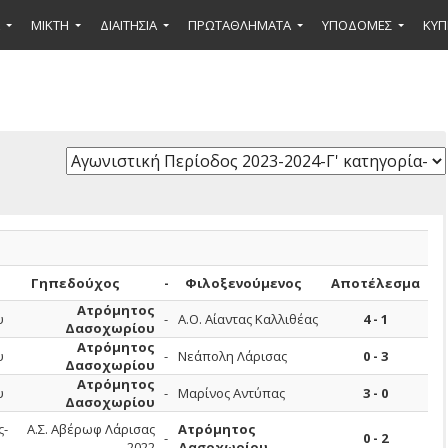
ΜΙΚΤΉ
ΔΙΑΙΤΗΣΙΑ
ΠΡΩΤΑΘΛΗΜΑΤΑ
ΥΠΟΔΟΜΕΣ
ΚΥΠ
Γηπεδούχος
-
Φιλοξενούμενος
Αποτέλεσμα
Ατρόμητος
υ
-
Α.Ο. Αίαντας Καλλιθέας
4 - 1
Δασοχωρίου
Ατρόμητος
υ
-
Νεάπολη Λάρισας
0 - 3
Δασοχωρίου
Ατρόμητος
υ
-
Μαρίνος Αντύπας
3 - 0
Δασοχωρίου
ς-
Α.Σ. Αβέρωφ Λάρισας
Ατρόμητος
-
0 - 2
2022
Δασοχωρίου