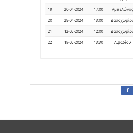
19
20-04-2024
17:00
Αμπελώνο
20
28-04-2024
13:00
Δασοχωρίο
21
12-05-2024
12:00
Δασοχωρίο
22
19-05-2024
13:30
Λιβαδίου
Ομάδας
ΠΟΔΟΣΦΑΙΡΙΣΤΕΣ
Αναμέτρηση
Ημερομηνία
Ονοματεπώνυμο
Όνομα Πατέρα
Ποδοσφαιριστών
Αγωνισ
Αρ.
Ονοματεπώνυμο
Αναμέτ
Αξιωματούχων
Δελτίου
Αξιωματούχος
Αναμέτ
ΜΥΤΙΚΑΣ
ΚΑΛΥΒΙΩΝ-
28-03-2024
ΑΤΡΟΜΗΤΟΣ
ΝΕΑΠΟΛ
ΔΑΣΟΧΩΡΙΟΥ
ΖΑΜΠΟΥΛΗΣ
ΛΑΡΙΣΑΣ 
ΑΝΑΓΕΝΝ
493510
ΕΥΑΓΓΕΛΟΣ
ΑΤΡΟΜΗ
ΝΙΚΟΛΑΟΣ
ΕΥΑΓΓΕΛΙ
ΑΤΡΟΜΗΤΟΣ
ΔΑΣΟΧΩ
ΧΑΤΖΗΜΠΥΡΟΣ(ΠΡΟΠΟΝΗΤΗΣ)
-ΑΤΡΟΜΗ
ΔΑΣΟΧΩΡΙΟΥ-