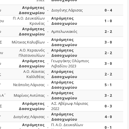
Ατρόμητος
υ
-
Διογένης Λάρισας
0 - 4
Δασοχωρίου
Π. Α.Ο. Δευκαλίων
Ατρόμητος
ου
-
1 - 0
Κρανέας
Δασοχωρίου
Ατρόμητος
υ
-
Αμπελωνιακός
2 - 2
Δασοχωρίου
Ατρόμητος
Σ
Μύτικας Καλυβίων
-
3 - 0
Δασοχωρίου
Α.Ο. Κεραυνός
Ατρόμητος
ων
-
2 - 2
Πλατανουλίων
Δασοχωρίου
Ατρόμητος
Γεωργάκης Ολύμπιος
υ
-
3 - 0
Δασοχωρίου
Λιβαδίου 2023
Α.Ο. Αίαντας
Ατρόμητος
ς
-
2 - 2
Καλλιθέας
Δασοχωρίου
Ατρόμητος
'
Νεάπολη Λάρισας
-
5 - 1
Δασοχωρίου
Ατρόμητος
 Α΄
Μαρίνος Αντύπας
-
3 - 2
Δασοχωρίου
Ατρόμητος
Α.Σ. Αβέρωφ Λάρισας
Σ
-
0 - 3
Δασοχωρίου
2022
Ατρόμητος
'
Διογένης Λάρισας
-
4 - 0
Δασοχωρίου
Ατρόμητος
Π. Α.Ο. Δευκαλίων
υ
-
0 - 1