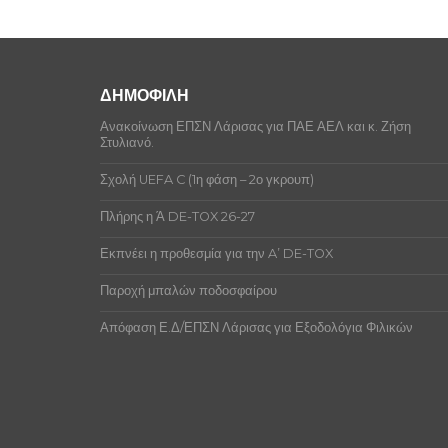
Οι ποδοσφαιριστές της ομάδας δεν έχουν 
ΑΘΑΝΑΣΟΥΛΗΣ ΕΥΘΥΜΙΟΣ
ΘΕΟΔΩΡΟ
Δεν υπάρχουν ποινές αξιωματούχων αυτή
ΒΑΡΝΑΣ ΙΩΑΝΝΗΣ
ΘΩΜΑΣ
ΔΗΜΟΦΙΛΗ
ΒΑΡΝΑΣ ΝΙΚΟΛΑΟΣ
ΒΑΣΙΛΕΙΟΣ
Ανακοίνωση ΕΠΣΝ Λάρισας για ΠΑΕ ΑΕΛ και κ. Ζήση
ΒΑΡΝΑΣ ΣΠΥΡΙΔΩΝ
ΒΑΣΙΛΕΙΟΣ
Στυλιανό.
ΒΟΓΙΑΤΖΗΣ ΑΝΔΡΕΑΣ
ΙΩΑΝΝΗΣ
Σχολή UEFA C (1η φάση – 2ο γκρουπ)
ΓΚΑΒΑΛΙΑΓΚΑΣ ΠΟΥΛΙΟΣ
ΓΕΩΡΓΙΟΣ
Πλήρης η Ά DE-TOX 26-27
ΓΚΟΛΤΣΙΟΣ ΛΑΜΠΡΟΣ
ΙΩΑΝΝΗΣ
Εκπνέει η προθεσμία για την A’ DE-TOX
ΓΚΟΥΚΟΥΜΑΤΗΣ ΑΘΑΝΑΣΙΟΣ
ΙΩΑΝΝΗΣ
Παροχή μπαλών ποδοσφαίρου
ΔΑΧΛΥΘΡΑΣ ΚΩΝΣΤΑΝΤΙΝΟΣ
ΑΘΑΝΑΣΙΟ
Απόφαση Ε.Δ/ΕΠΣΝ Λάρισας για Εξοδολόγια Φιλικών
ΔΡΑΓΑΣΙΑΣ ΔΙΟΝΥΣΙΟΣ
ΔΗΜΗΤΡΙ
ΖΕΡΒΑΣ ΔΗΜΗΤΡΙΟΣ
ΝΙΚΟΛΑΟΣ
ΘΑΝΑΣΟΥΛΗΣ ΕΥΑΓΓΕΛΟΣ
ΘΕΟΔΩΡΟ
ΚΑΛΑΙΤΖΗΣ ΒΑΣΙΛΕΙΟΣ
ΔΗΜΗΤΡΙ