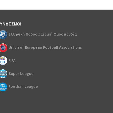
ΥΝΔΕΣΜΟΙ
Ε
λληνική
Π
οδοσφαιρική
Ο
μοσπονδία
U
nion of
E
uropean
F
ootball
A
ssociations
FIFA
S
uper
L
eague
F
ootball
L
eague