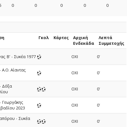
5
0
0
0
0
0
ση
Γκολ
Κάρτες
Αρχική
Λεπτά
Ενδεκάδα
Συμμετοχής
ς Β' - Συκέα 1977
ΟΧΙ
0'
- Α.Ο. Αίαντας
ΟΧΙ
0'
- Δόξα
ΟΧΙ
0'
λίου
- Γεωργάκης
ΟΧΙ
0'
ιβαδίου 2023
απόρου - Συκέα
ΟΧΙ
0'