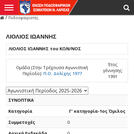
/
Ποδοσφαιριστής
Η
ΕΝΩΣΗ
ΑΓΩΝΙΣΤΙΚΑ
ΜΙΚΤΉ
ΔΙΑΙΤΗΣΙΑ
ΠΡΩΤΑΘΛΗΜΑΤΑ
ΥΠΟΔΟΜΕΣ
ΚΥΠΕΛΛΟ
ΑΜΕΣΑ
LIVE
ΝΕΑ
ΠΡΩΤΑΘΛΗΜΑΤΑ
ΚΥΠΕΛΛΟ
ΥΠΟΔΟΜΕΣ
ΠΕΙΘΑΡΧΙΚΟ
ΜΙΚΤΗ
ΠΑΡΑΤΗΡΗΤΕΣ
ΠΡΟΠΟΝΗΤΕΣ
ΔΙΑΙΤΗΤΕΣ
VIDEO
ΓΕΝΙΚΑ
ΑΦΙΕΡΩΜΑΤΑ
ΕΚΔΗΛΩΣΕΙΣ
ΕΠΙΚΟΙΝΩΝΙΑ
ΑΠΟΤΕΛΕΣΜΑΤΑ
ΛΑΡΙΣΑΣ
ΛΙΟΛΙΟΣ ΙΩΑΝΝΗΣ
ΛΙΟΛΙΟΣ ΙΩΑΝΝΗΣ του ΚΩΝ/ΝΟΣ
Έτος
Ομάδα (Στην Τρέχουσα Αγωνιστική
γέννησης:
Περίοδο):
Π.Ο. Δολίχης 1977
1991
ΣΥΝΟΠΤΙΚΑ
Κατηγορία
Γ' κατηγορία-1ος Όμιλος
Συμμετοχές
0
Αρχική Ενδεκάδα
0