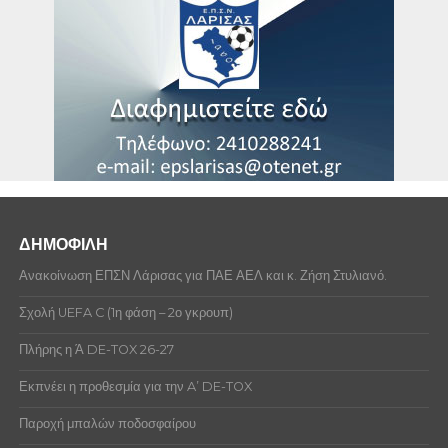
ΔΗΜΟΦΙΛΗ
Ανακοίνωση ΕΠΣΝ Λάρισας για ΠΑΕ ΑΕΛ και κ. Ζήση Στυλιανό.
Σχολή UEFA C (1η φάση – 2ο γκρουπ)
Πλήρης η Ά DE-TOX 26-27
Εκπνέει η προθεσμία για την A’ DE-TOX
Παροχή μπαλών ποδοσφαίρου